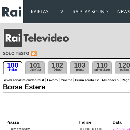
RAIPLAY
TV
RAIPLAY SOUND
NEW
SOLO TESTO
100
101
102
103
110
120
indice
ultim'ora
24 ore
prima
primo piano
politica
www.servizitelevideo.rai.it
Lavoro
Cinema
Prima serata Tv
Almanacco
Raga
Borse Estere
Piazza
Indice
Data
Amsterdam
TIT.I:AEX.EUD
20/09/202