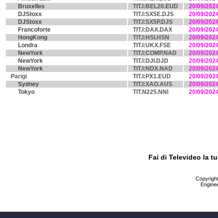
Bruxelles
TIT.I:BEL20.EUD
20/09/202
DJStoxx
TIT.I:SX5E.DJS
20/09/202
DJStoxx
TIT.I:SX5P.DJS
20/09/202
Francoforte
TIT.I:DAX.DAX
20/09/202
HongKong
TIT.I:HSI.HSN
20/09/202
Londra
TIT.I:UKX.FSE
20/09/202
NewYork
TIT.I:COMP.NAD
20/09/202
NewYork
TIT.I:DJI.DJD
20/09/202
NewYork
TIT.I:NDX.NAD
20/09/202
Parigi
TIT.I:PX1.EUD
20/09/202
Sydney
TIT.I:XAO.AUS
20/09/202
Tokyo
TIT.N225.NNI
20/09/202
Fai di Televideo la 
Copyright 
Enginee