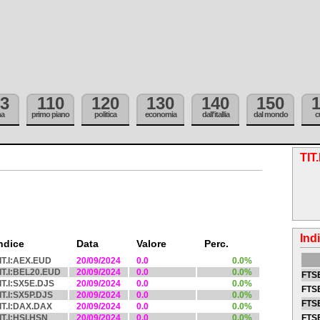
3
110
120
130
140
150
ma
primo piano
politica
economia
dall'itallia
dal mondo
c
TIT
Ind
ndice
Data
Valore
Perc.
IT.I:AEX.EUD
20/09/2024
0.0
0.0%
IT.I:BEL20.EUD
20/09/2024
0.0
0.0%
FTSE
IT.I:SX5E.DJS
20/09/2024
0.0
0.0%
FTSE
IT.I:SX5P.DJS
20/09/2024
0.0
0.0%
FTSE
IT.I:DAX.DAX
20/09/2024
0.0
0.0%
IT.I:HSI.HSN
20/09/2024
0.0
0.0%
FTS