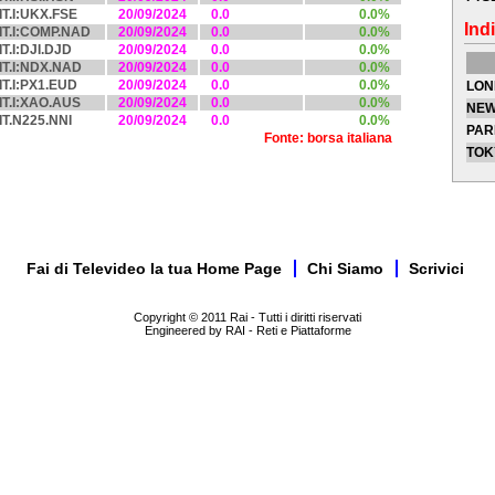
IT.I:UKX.FSE
20/09/2024
0.0
0.0%
Indi
IT.I:COMP.NAD
20/09/2024
0.0
0.0%
IT.I:DJI.DJD
20/09/2024
0.0
0.0%
IT.I:NDX.NAD
20/09/2024
0.0
0.0%
IT.I:PX1.EUD
20/09/2024
0.0
0.0%
LON
IT.I:XAO.AUS
20/09/2024
0.0
0.0%
NEW
IT.N225.NNI
20/09/2024
0.0
0.0%
PAR
Fonte: borsa italiana
TOK
Fai di Televideo la tua Home Page
Chi Siamo
Scrivici
Copyright © 2011 Rai - Tutti i diritti riservati
Engineered by RAI - Reti e Piattaforme