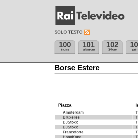
SOLO TESTO
100
101
102
10
indice
ultim'ora
24 ore
pri
Borse Estere
Piazza
I
Amsterdam
T
Bruxelles
T
DJStoxx
T
DJStoxx
T
Francoforte
T
HongKong
T