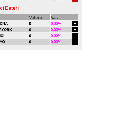
ci Esteri
Valore
Var.
DRA
0
0.00%
 YORK
0
0.00%
IGI
0
0.00%
YO
0
0.00%