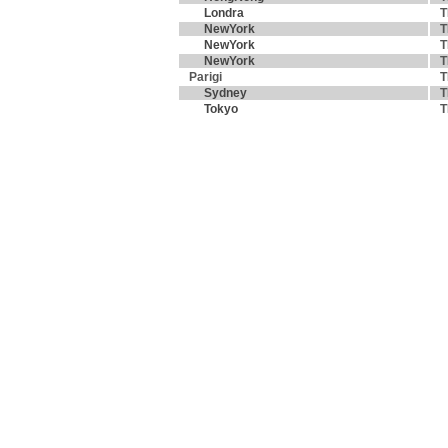
Londra
T
NewYork
T
NewYork
T
NewYork
T
Parigi
T
Sydney
T
Tokyo
T