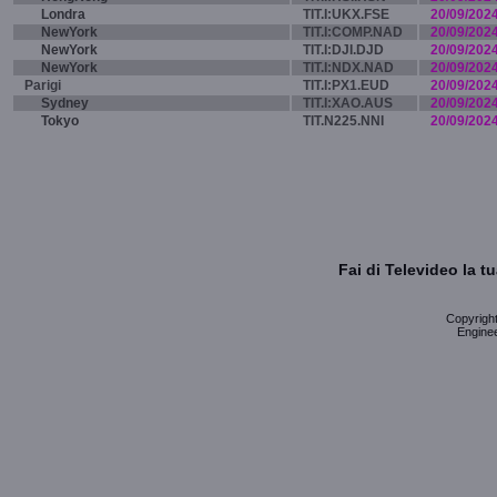
Londra
TIT.I:UKX.FSE
20/09/202
NewYork
TIT.I:COMP.NAD
20/09/202
NewYork
TIT.I:DJI.DJD
20/09/202
NewYork
TIT.I:NDX.NAD
20/09/202
Parigi
TIT.I:PX1.EUD
20/09/202
Sydney
TIT.I:XAO.AUS
20/09/202
Tokyo
TIT.N225.NNI
20/09/202
Fai di Televideo la 
Copyright 
Enginee