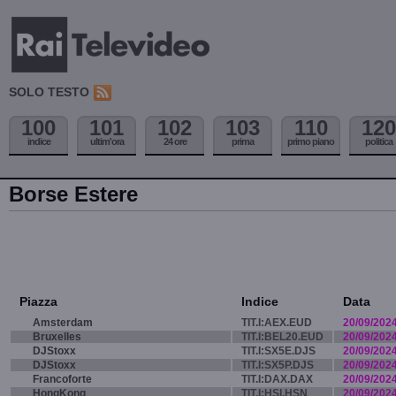
SOLO TESTO
100
101
102
103
110
120
indice
ultim'ora
24 ore
prima
primo piano
politica
Borse Estere
Piazza
Indice
Data
Amsterdam
TIT.I:AEX.EUD
20/09/202
Bruxelles
TIT.I:BEL20.EUD
20/09/202
DJStoxx
TIT.I:SX5E.DJS
20/09/202
DJStoxx
TIT.I:SX5P.DJS
20/09/202
Francoforte
TIT.I:DAX.DAX
20/09/202
HongKong
TIT.I:HSI.HSN
20/09/202