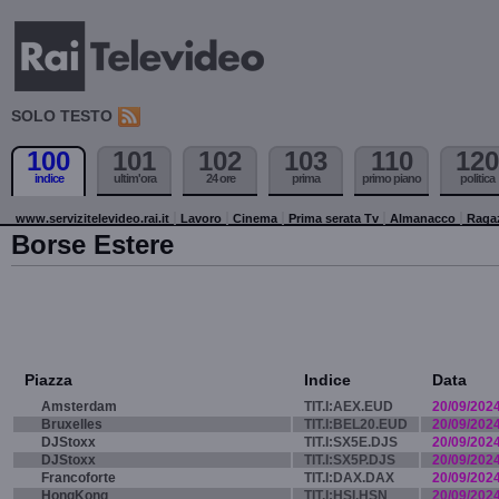
SOLO TESTO
100
101
102
103
110
120
indice
ultim'ora
24 ore
prima
primo piano
politica
www.servizitelevideo.rai.it
Lavoro
Cinema
Prima serata Tv
Almanacco
Raga
Borse Estere
Piazza
Indice
Data
Amsterdam
TIT.I:AEX.EUD
20/09/202
Bruxelles
TIT.I:BEL20.EUD
20/09/202
DJStoxx
TIT.I:SX5E.DJS
20/09/202
DJStoxx
TIT.I:SX5P.DJS
20/09/202
Francoforte
TIT.I:DAX.DAX
20/09/202
HongKong
TIT.I:HSI.HSN
20/09/202