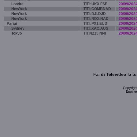
Londra
TIT.I:UKX.FSE
20/09/202
NewYork
TIT.I:COMP.NAD
20/09/202
NewYork
TIT.I:DJI.DJD
20/09/202
NewYork
TIT.I:NDX.NAD
20/09/202
Parigi
TIT.I:PX1.EUD
20/09/202
Sydney
TIT.I:XAO.AUS
20/09/202
Tokyo
TIT.N225.NNI
20/09/202
Fai di Televideo la 
Copyright 
Enginee