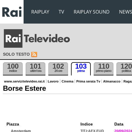
RAIPLAY
TV
RAIPLAY SOUND
NEW
SOLO TESTO
100
101
102
103
110
120
indice
ultim'ora
24 ore
prima
primo piano
politica
www.servizitelevideo.rai.it
Lavoro
Cinema
Prima serata Tv
Almanacco
Raga
Borse Estere
Piazza
Indice
Data
Amsterdam
TIT.I:AEX.EUD
20/09/202