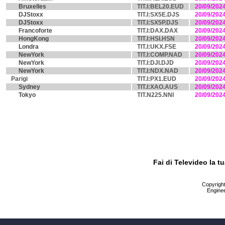
Bruxelles
TIT.I:BEL20.EUD
20/09/202
DJStoxx
TIT.I:SX5E.DJS
20/09/202
DJStoxx
TIT.I:SX5P.DJS
20/09/202
Francoforte
TIT.I:DAX.DAX
20/09/202
HongKong
TIT.I:HSI.HSN
20/09/202
Londra
TIT.I:UKX.FSE
20/09/202
NewYork
TIT.I:COMP.NAD
20/09/202
NewYork
TIT.I:DJI.DJD
20/09/202
NewYork
TIT.I:NDX.NAD
20/09/202
Parigi
TIT.I:PX1.EUD
20/09/202
Sydney
TIT.I:XAO.AUS
20/09/202
Tokyo
TIT.N225.NNI
20/09/202
Fai di Televideo la 
Copyright 
Enginee