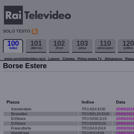
SOLO TESTO
100
101
102
103
110
120
indice
ultim'ora
24 ore
prima
primo piano
politica
www.servizitelevideo.rai.it
Lavoro
Cinema
Prima serata Tv
Almanacco
Raga
Borse Estere
Piazza
Indice
Data
Amsterdam
TIT.I:AEX.EUD
20/09/202
Bruxelles
TIT.I:BEL20.EUD
20/09/202
DJStoxx
TIT.I:SX5E.DJS
20/09/202
DJStoxx
TIT.I:SX5P.DJS
20/09/202
Francoforte
TIT.I:DAX.DAX
20/09/202
HongKong
TIT.I:HSI.HSN
20/09/202