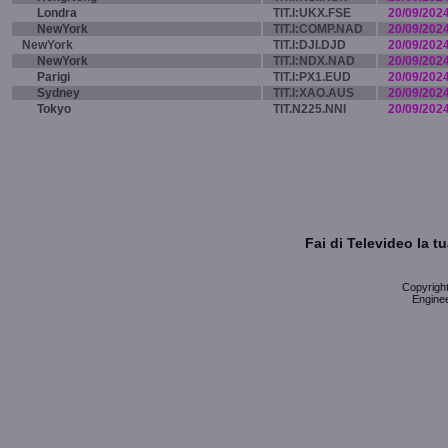
Londra
TIT.I:UKX.FSE
20/09/202
NewYork
TIT.I:COMP.NAD
20/09/202
NewYork
TIT.I:DJI.DJD
20/09/202
NewYork
TIT.I:NDX.NAD
20/09/202
Parigi
TIT.I:PX1.EUD
20/09/202
Sydney
TIT.I:XAO.AUS
20/09/202
Tokyo
TIT.N225.NNI
20/09/202
Fai di Televideo la 
Copyright 
Enginee