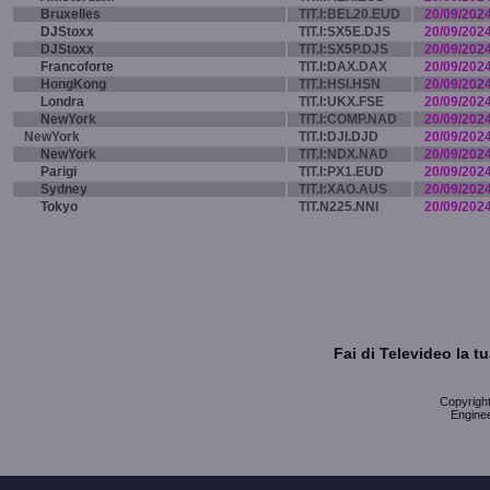
Bruxelles
TIT.I:BEL20.EUD
20/09/202
DJStoxx
TIT.I:SX5E.DJS
20/09/202
DJStoxx
TIT.I:SX5P.DJS
20/09/202
Francoforte
TIT.I:DAX.DAX
20/09/202
HongKong
TIT.I:HSI.HSN
20/09/202
Londra
TIT.I:UKX.FSE
20/09/202
NewYork
TIT.I:COMP.NAD
20/09/202
NewYork
TIT.I:DJI.DJD
20/09/202
NewYork
TIT.I:NDX.NAD
20/09/202
Parigi
TIT.I:PX1.EUD
20/09/202
Sydney
TIT.I:XAO.AUS
20/09/202
Tokyo
TIT.N225.NNI
20/09/202
Fai di Televideo la 
Copyright 
Enginee