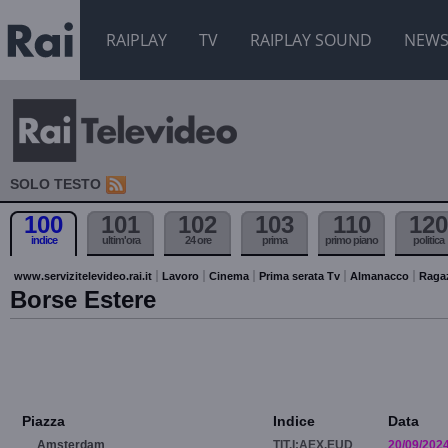
RAIPLAY
TV
RAIPLAY SOUND
NEW
SOLO TESTO
100
101
102
103
110
120
indice
ultim'ora
24 ore
prima
primo piano
politica
www.servizitelevideo.rai.it
Lavoro
Cinema
Prima serata Tv
Almanacco
Raga
Borse Estere
Piazza
Indice
Data
Amsterdam
TIT.I:AEX.EUD
20/09/202