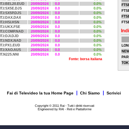
IT.I:BEL20.EUD
20/09/2024
0.0
0.0%
FTSE
IT.I:SX5E.DJS
20/09/2024
0.0
0.0%
FTSE
IT.I:SX5P.DJS
20/09/2024
0.0
0.0%
FTSE
IT.I:DAX.DAX
20/09/2024
0.0
0.0%
IT.I:HSI.HSN
20/09/2024
0.0
0.0%
FTS
IT.I:UKX.FSE
20/09/2024
0.0
0.0%
Indi
IT.I:COMP.NAD
20/09/2024
0.0
0.0%
IT.I:DJI.DJD
20/09/2024
0.0
0.0%
IT.I:NDX.NAD
20/09/2024
0.0
0.0%
IT.I:PX1.EUD
20/09/2024
0.0
0.0%
LON
IT.I:XAO.AUS
20/09/2024
0.0
0.0%
NEW
IT.N225.NNI
20/09/2024
0.0
0.0%
PAR
Fonte: borsa italiana
TOK
Fai di Televideo la tua Home Page
Chi Siamo
Scrivici
Copyright © 2011 Rai - Tutti i diritti riservati
Engineered by RAI - Reti e Piattaforme