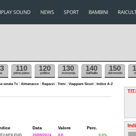
IPLAY SOUND
NEWS
SPORT
BAMBINI
RAICUL
3
110
120
130
140
150
ma
primo piano
politica
economia
dall'itallia
dal mondo
c
a serata Tv
Almanacco
Ragazzi
Treni
Viaggiare Sicuri
Indice A-Z
TIT
Ind
ndice
Data
Valore
Perc.
IT.I:AEX.EUD
20/09/2024
0.0
0.0%