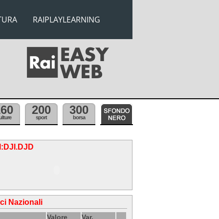
TURA
RAIPLAYLEARNING
160
200
300
ulture
sport
borsa
.I:DJI.DJD
ici Nazionali
Valore
Var.