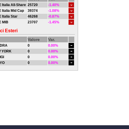
 Italia All-Share
25720
-1.40%
 Italia Mid Cap
39374
-1.08%
 Italia Star
46268
-0.87%
E MIB
23707
-1.45%
ci Esteri
Valore
Var.
DRA
0
0.00%
 YORK
0
0.00%
IGI
0
0.00%
YO
0
0.00%