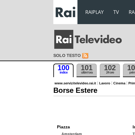
RAIPLAY
TV
RA
SOLO TESTO
100
101
102
10
indice
ultim'ora
24 ore
pri
www.servizitelevideo.rai.it
Lavoro
Cinema
Prim
Borse Estere
Piazza
I
Amsterdam
T