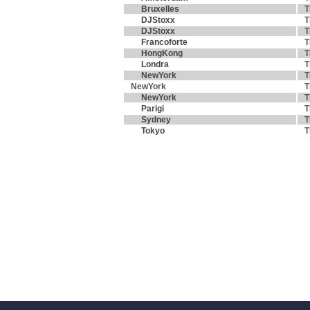
Bruxelles
T
DJStoxx
T
DJStoxx
T
Francoforte
T
HongKong
T
Londra
T
NewYork
T
NewYork
T
NewYork
T
Parigi
T
Sydney
T
Tokyo
T