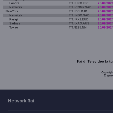
Londra
TIT.I:UKX.FSE
20/09/202
NewYork
TIT.I:COMP.NAD
20/09/202
NewYork
TIT.I:DJI.DJD
20/09/202
NewYork
TIT.I:NDX.NAD
20/09/202
Parigi
TIT.I:PX1.EUD
20/09/202
Sydney
TIT.I:XAO.AUS
20/09/202
Tokyo
TIT.N225.NNI
20/09/202
Fai di Televideo la 
Copyright 
Enginee