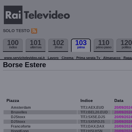
SOLO TESTO
100
101
102
103
110
120
indice
ultim'ora
24 ore
prima
primo piano
politica
www.servizitelevideo.rai.it
Lavoro
Cinema
Prima serata Tv
Almanacco
Raga
Borse Estere
Piazza
Indice
Data
Amsterdam
TIT.I:AEX.EUD
20/09/202
Bruxelles
TIT.I:BEL20.EUD
20/09/202
DJStoxx
TIT.I:SX5E.DJS
20/09/202
DJStoxx
TIT.I:SX5P.DJS
20/09/202
Francoforte
TIT.I:DAX.DAX
20/09/202
HongKong
TIT.I:HSI.HSN
20/09/202