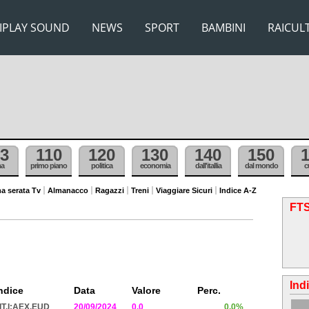
IPLAY SOUND
NEWS
SPORT
BAMBINI
RAICUL
3
110
120
130
140
150
ma
primo piano
politica
economia
dall'itallia
dal mondo
c
a serata Tv
Almanacco
Ragazzi
Treni
Viaggiare Sicuri
Indice A-Z
FTS
Ind
ndice
Data
Valore
Perc.
IT.I:AEX.EUD
20/09/2024
0.0
0.0%