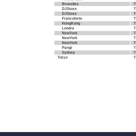
Bruxelles
T
DJStoxx
T
DJStoxx
T
Francoforte
T
HongKong
T
Londra
T
NewYork
T
NewYork
T
NewYork
T
Parigi
T
Sydney
T
Tokyo
T