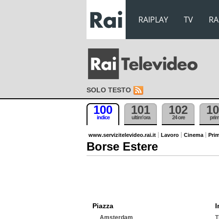
RAIPLAY
TV
RA
SOLO TESTO
100
101
102
10
indice
ultim'ora
24 ore
pri
www.servizitelevideo.rai.it
Lavoro
Cinema
Prim
Borse Estere
Piazza
I
Amsterdam
T