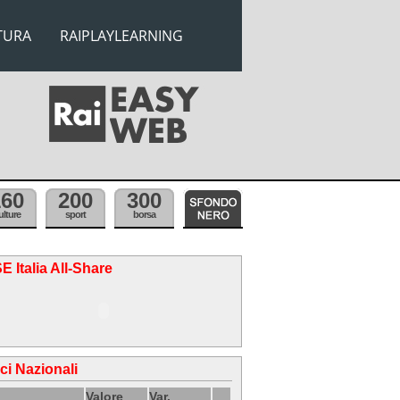
TURA
RAIPLAYLEARNING
160
200
300
ulture
sport
borsa
E Italia All-Share
ici Nazionali
Valore
Var.