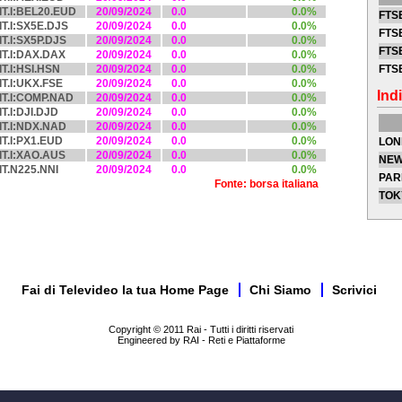
IT.I:BEL20.EUD
20/09/2024
0.0
0.0%
FTSE
IT.I:SX5E.DJS
20/09/2024
0.0
0.0%
FTSE
IT.I:SX5P.DJS
20/09/2024
0.0
0.0%
FTSE
IT.I:DAX.DAX
20/09/2024
0.0
0.0%
IT.I:HSI.HSN
20/09/2024
0.0
0.0%
FTS
IT.I:UKX.FSE
20/09/2024
0.0
0.0%
Indi
IT.I:COMP.NAD
20/09/2024
0.0
0.0%
IT.I:DJI.DJD
20/09/2024
0.0
0.0%
IT.I:NDX.NAD
20/09/2024
0.0
0.0%
IT.I:PX1.EUD
20/09/2024
0.0
0.0%
LON
IT.I:XAO.AUS
20/09/2024
0.0
0.0%
NEW
IT.N225.NNI
20/09/2024
0.0
0.0%
PAR
Fonte: borsa italiana
TOK
Fai di Televideo la tua Home Page
Chi Siamo
Scrivici
Copyright © 2011 Rai - Tutti i diritti riservati
Engineered by RAI - Reti e Piattaforme