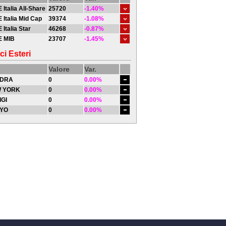
 Italia All-Share
25720
-1.40%
 Italia Mid Cap
39374
-1.08%
 Italia Star
46268
-0.87%
E MIB
23707
-1.45%
ci Esteri
Valore
Var.
DRA
0
0.00%
 YORK
0
0.00%
IGI
0
0.00%
YO
0
0.00%