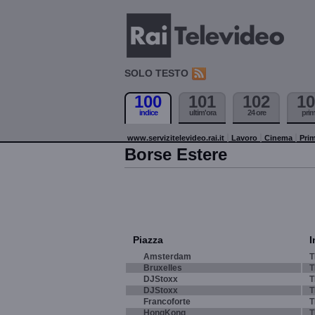
SOLO TESTO
100
101
102
10
indice
ultim'ora
24 ore
pri
www.servizitelevideo.rai.it
Lavoro
Cinema
Prim
Borse Estere
Piazza
I
Amsterdam
T
Bruxelles
T
DJStoxx
T
DJStoxx
T
Francoforte
T
HongKong
T