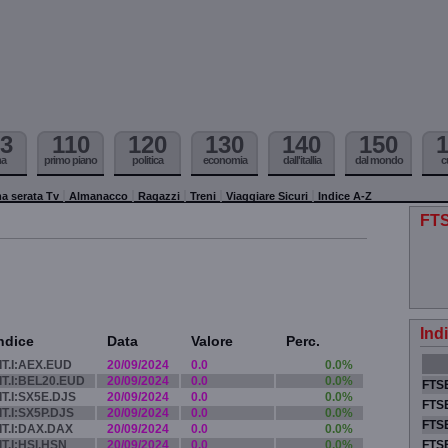
3
110
120
130
140
150
ma
primo piano
politica
economia
dall'itallia
dal mondo
c
a serata Tv
Almanacco
Ragazzi
Treni
Viaggiare Sicuri
Indice A-Z
FTS
Ind
ndice
Data
Valore
Perc.
IT.I:AEX.EUD
20/09/2024
0.0
0.0%
IT.I:BEL20.EUD
20/09/2024
0.0
0.0%
FTSE
IT.I:SX5E.DJS
20/09/2024
0.0
0.0%
FTSE
IT.I:SX5P.DJS
20/09/2024
0.0
0.0%
FTSE
IT.I:DAX.DAX
20/09/2024
0.0
0.0%
IT.I:HSI.HSN
20/09/2024
0.0
0.0%
FTS