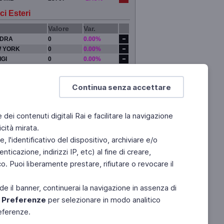
ci Esteri
Valore
Var.
DRA
0
0.00%
 YORK
0
0.00%
IGI
0
0.00%
YO
0
0.00%
Continua senza accettare
e dei contenuti digitali Rai e facilitare la navigazione
cità mirata.
 l'identificativo del dispositivo, archiviare e/o
ticazione, indirizzi IP, etc) al fine di creare,
. Puoi liberamente prestare, rifiutare o revocare il
de il banner, continuerai la navigazione in assenza di
e
Preferenze
per selezionare in modo analitico
referenze.