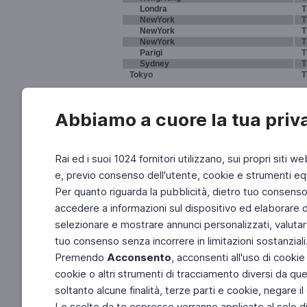
Londra
T
NewYork
T
NewYork
T
NewYork
T
Parigi
T
Sydney
T
Tokyo
T
Abbiamo a cuore la tua priv
Rai ed i suoi 1024 fornitori utilizzano, sui propri siti we
e, previo consenso dell'utente, cookie e strumenti equ
Per quanto riguarda la pubblicità, dietro tuo consenso, 
accedere a informazioni sul dispositivo ed elaborare dati
selezionare e mostrare annunci personalizzati, valutar
tuo consenso senza incorrere in limitazioni sostanziali
Premendo
Acconsento
, acconsenti all'uso di cookie
cookie o altri strumenti di tracciamento diversi da quel
soltanto alcune finalità, terze parti e cookie, negare
Le scelte da te espresse verranno applicate al solo dis