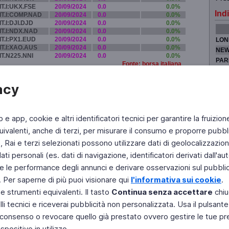
IT.I:UKX.FSE
20/09/2024
0.0
0.0%
Indi
IT.I:COMP.NAD
20/09/2024
0.0
0.0%
IT.I:DJI.DJD
20/09/2024
0.0
0.0%
IT.I:NDX.NAD
20/09/2024
0.0
0.0%
IT.I:PX1.EUD
20/09/2024
0.0
0.0%
LON
IT.I:XAO.AUS
20/09/2024
0.0
0.0%
NEW
IT.N225.NNI
20/09/2024
0.0
0.0%
PAR
Fonte: borsa italiana
TOK
acy
b e app, cookie e altri identificatori tecnici per garantire la fruizion
Fai di Televideo la tua Home Page
Chi Siamo
Scrivici
ivalenti, anche di terzi, per misurare il consumo e proporre pubbli
Rai e terzi selezionati possono utilizzare dati di geolocalizzazione,
Copyright © 2011 Rai - Tutti i diritti riservati
Engineered by RAI - Reti e Piattaforme
 personali (es. dati di navigazione, identificatori derivati dall'auten
e le performance degli annunci e derivare osservazioni sul pubblico
. Per saperne di più puoi visionare qui
l'informativa sui cookie
.
 e strumenti equivalenti. Il tasto
Continua senza accettare
chiu
li tecnici e riceverai pubblicità non personalizzata. Usa il pulsant
 il consenso o revocare quello già prestato ovvero gestire le tue p
positivo in utilizzo.