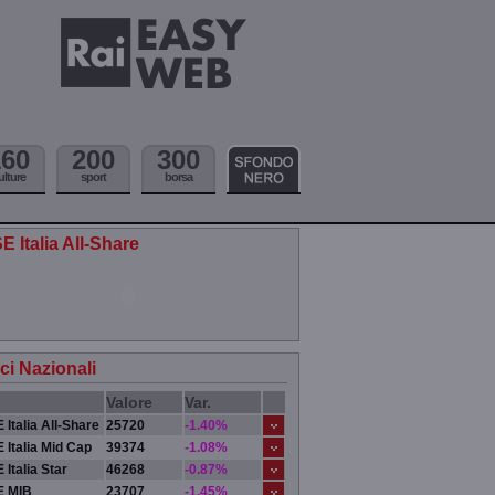
160
200
300
ulture
sport
borsa
E Italia All-Share
ici Nazionali
Valore
Var.
 Italia All-Share
25720
-1.40%
 Italia Mid Cap
39374
-1.08%
 Italia Star
46268
-0.87%
E MIB
23707
-1.45%