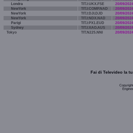
Londra
TIT.I:UKX.FSE
20/09/202
NewYork
TIT.I:COMP.NAD
20/09/202
NewYork
TIT.I:DJI.DJD
20/09/202
NewYork
TIT.I:NDX.NAD
20/09/202
Parigi
TIT.I:PX1.EUD
20/09/202
Sydney
TIT.I:XAO.AUS
20/09/202
Tokyo
TIT.N225.NNI
20/09/202
Fai di Televideo la 
Copyright 
Enginee