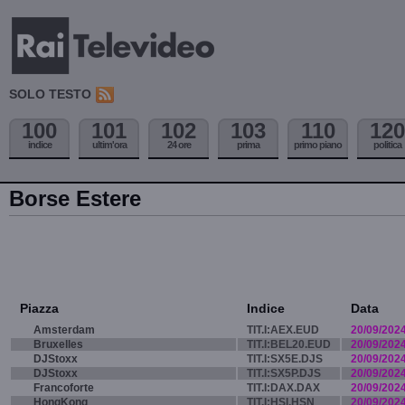
SOLO TESTO
100
101
102
103
110
120
indice
ultim'ora
24 ore
prima
primo piano
politica
Borse Estere
Piazza
Indice
Data
Amsterdam
TIT.I:AEX.EUD
20/09/202
Bruxelles
TIT.I:BEL20.EUD
20/09/202
DJStoxx
TIT.I:SX5E.DJS
20/09/202
DJStoxx
TIT.I:SX5P.DJS
20/09/202
Francoforte
TIT.I:DAX.DAX
20/09/202
HongKong
TIT.I:HSI.HSN
20/09/202