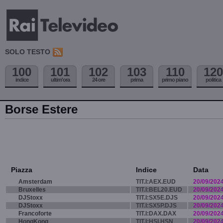
SOLO TESTO
100
101
102
103
110
120
indice
ultim'ora
24 ore
prima
primo piano
politica
Borse Estere
Piazza
Indice
Data
Amsterdam
TIT.I:AEX.EUD
20/09/202
Bruxelles
TIT.I:BEL20.EUD
20/09/202
DJStoxx
TIT.I:SX5E.DJS
20/09/202
DJStoxx
TIT.I:SX5P.DJS
20/09/202
Francoforte
TIT.I:DAX.DAX
20/09/202
HongKong
TIT.I:HSI.HSN
20/09/202