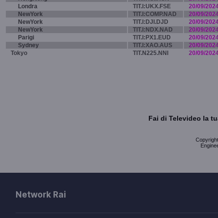
Londra
TIT.I:UKX.FSE
20/09/202
NewYork
TIT.I:COMP.NAD
20/09/202
NewYork
TIT.I:DJI.DJD
20/09/202
NewYork
TIT.I:NDX.NAD
20/09/202
Parigi
TIT.I:PX1.EUD
20/09/202
Sydney
TIT.I:XAO.AUS
20/09/202
Tokyo
TIT.N225.NNI
20/09/202
Fai di Televideo la 
Copyright 
Enginee