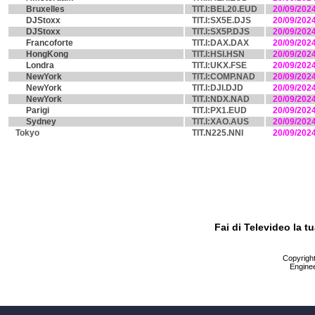
Bruxelles
TIT.I:BEL20.EUD
20/09/202
DJStoxx
TIT.I:SX5E.DJS
20/09/202
DJStoxx
TIT.I:SX5P.DJS
20/09/202
Francoforte
TIT.I:DAX.DAX
20/09/202
HongKong
TIT.I:HSI.HSN
20/09/202
Londra
TIT.I:UKX.FSE
20/09/202
NewYork
TIT.I:COMP.NAD
20/09/202
NewYork
TIT.I:DJI.DJD
20/09/202
NewYork
TIT.I:NDX.NAD
20/09/202
Parigi
TIT.I:PX1.EUD
20/09/202
Sydney
TIT.I:XAO.AUS
20/09/202
Tokyo
TIT.N225.NNI
20/09/202
Fai di Televideo la 
Copyright 
Enginee