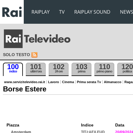
RAIPLAY
TV
RAIPLAY SOUND
NEW
SOLO TESTO
100
101
102
103
110
120
indice
ultim'ora
24 ore
prima
primo piano
politica
www.servizitelevideo.rai.it
Lavoro
Cinema
Prima serata Tv
Almanacco
Raga
Borse Estere
Piazza
Indice
Data
Amsterdam
TIT.I:AEX.EUD
20/09/202