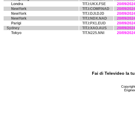
Londra
TIT.I:UKX.FSE
20/09/202
NewYork
TIT.I:COMP.NAD
20/09/202
NewYork
TIT.I:DJI.DJD
20/09/202
NewYork
TIT.I:NDX.NAD
20/09/202
Parigi
TIT.I:PX1.EUD
20/09/202
Sydney
TIT.I:XAO.AUS
20/09/202
Tokyo
TIT.N225.NNI
20/09/202
Fai di Televideo la 
Copyright 
Enginee