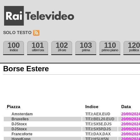
SOLO TESTO
100
101
102
103
110
120
indice
ultim'ora
24 ore
prima
primo piano
politica
Borse Estere
Piazza
Indice
Data
Amsterdam
TIT.I:AEX.EUD
20/09/202
Bruxelles
TIT.I:BEL20.EUD
20/09/202
DJStoxx
TIT.I:SX5E.DJS
20/09/202
DJStoxx
TIT.I:SX5P.DJS
20/09/202
Francoforte
TIT.I:DAX.DAX
20/09/202
HongKong
TIT.I:HSI.HSN
20/09/202