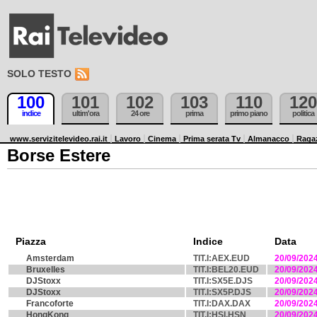
SOLO TESTO
100
101
102
103
110
120
indice
ultim'ora
24 ore
prima
primo piano
politica
www.servizitelevideo.rai.it
Lavoro
Cinema
Prima serata Tv
Almanacco
Raga
Borse Estere
Piazza
Indice
Data
Amsterdam
TIT.I:AEX.EUD
20/09/202
Bruxelles
TIT.I:BEL20.EUD
20/09/202
DJStoxx
TIT.I:SX5E.DJS
20/09/202
DJStoxx
TIT.I:SX5P.DJS
20/09/202
Francoforte
TIT.I:DAX.DAX
20/09/202
HongKong
TIT.I:HSI.HSN
20/09/202