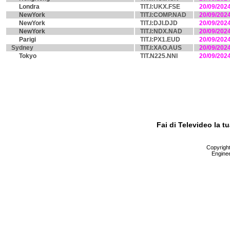
Londra
TIT.I:UKX.FSE
20/09/202
NewYork
TIT.I:COMP.NAD
20/09/202
NewYork
TIT.I:DJI.DJD
20/09/202
NewYork
TIT.I:NDX.NAD
20/09/202
Parigi
TIT.I:PX1.EUD
20/09/202
Sydney
TIT.I:XAO.AUS
20/09/202
Tokyo
TIT.N225.NNI
20/09/202
Fai di Televideo la 
Copyright 
Enginee