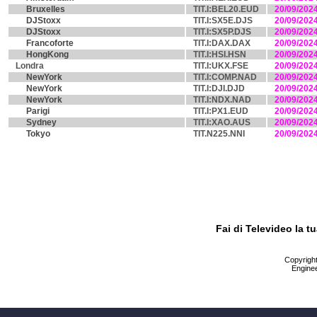
Bruxelles
TIT.I:BEL20.EUD
20/09/202
DJStoxx
TIT.I:SX5E.DJS
20/09/202
DJStoxx
TIT.I:SX5P.DJS
20/09/202
Francoforte
TIT.I:DAX.DAX
20/09/202
HongKong
TIT.I:HSI.HSN
20/09/202
Londra
TIT.I:UKX.FSE
20/09/202
NewYork
TIT.I:COMP.NAD
20/09/202
NewYork
TIT.I:DJI.DJD
20/09/202
NewYork
TIT.I:NDX.NAD
20/09/202
Parigi
TIT.I:PX1.EUD
20/09/202
Sydney
TIT.I:XAO.AUS
20/09/202
Tokyo
TIT.N225.NNI
20/09/202
Fai di Televideo la 
Copyright 
Enginee