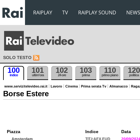
RAIPLAY
TV
RAIPLAY SOUND
NEW
SOLO TESTO
100
101
102
103
110
120
indice
ultim'ora
24 ore
prima
primo piano
politica
www.servizitelevideo.rai.it
Lavoro
Cinema
Prima serata Tv
Almanacco
Raga
Borse Estere
Piazza
Indice
Data
Amsterdam
TIT.I:AEX.EUD
20/09/202