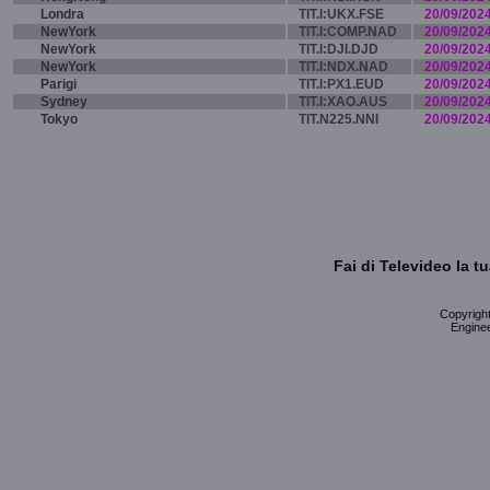
Londra
TIT.I:UKX.FSE
20/09/202
NewYork
TIT.I:COMP.NAD
20/09/202
NewYork
TIT.I:DJI.DJD
20/09/202
NewYork
TIT.I:NDX.NAD
20/09/202
Parigi
TIT.I:PX1.EUD
20/09/202
Sydney
TIT.I:XAO.AUS
20/09/202
Tokyo
TIT.N225.NNI
20/09/202
Fai di Televideo la 
Copyright 
Enginee