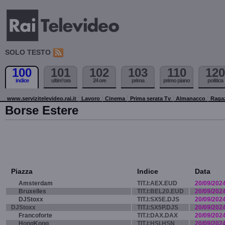
SOLO TESTO
100
101
102
103
110
120
indice
ultim'ora
24 ore
prima
primo piano
politica
www.servizitelevideo.rai.it
Lavoro
Cinema
Prima serata Tv
Almanacco
Raga
Borse Estere
Piazza
Indice
Data
Amsterdam
TIT.I:AEX.EUD
20/09/202
Bruxelles
TIT.I:BEL20.EUD
20/09/202
DJStoxx
TIT.I:SX5E.DJS
20/09/202
DJStoxx
TIT.I:SX5P.DJS
20/09/202
Francoforte
TIT.I:DAX.DAX
20/09/202
HongKong
TIT.I:HSI.HSN
20/09/202