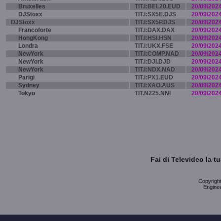
Bruxelles
TIT.I:BEL20.EUD
20/09/202
DJStoxx
TIT.I:SX5E.DJS
20/09/202
DJStoxx
TIT.I:SX5P.DJS
20/09/202
Francoforte
TIT.I:DAX.DAX
20/09/202
HongKong
TIT.I:HSI.HSN
20/09/202
Londra
TIT.I:UKX.FSE
20/09/202
NewYork
TIT.I:COMP.NAD
20/09/202
NewYork
TIT.I:DJI.DJD
20/09/202
NewYork
TIT.I:NDX.NAD
20/09/202
Parigi
TIT.I:PX1.EUD
20/09/202
Sydney
TIT.I:XAO.AUS
20/09/202
Tokyo
TIT.N225.NNI
20/09/202
Fai di Televideo la 
Copyright 
Enginee