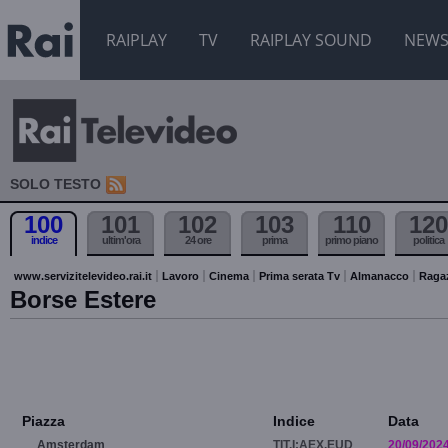
RAIPLAY
TV
RAIPLAY SOUND
NEW
SOLO TESTO
100
101
102
103
110
120
indice
ultim'ora
24 ore
prima
primo piano
politica
www.servizitelevideo.rai.it
Lavoro
Cinema
Prima serata Tv
Almanacco
Raga
Borse Estere
Piazza
Indice
Data
Amsterdam
TIT.I:AEX.EUD
20/09/202