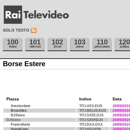
SOLO TESTO
100
101
102
103
110
120
indice
ultim'ora
24 ore
prima
primo piano
politica
Borse Estere
Piazza
Indice
Data
Amsterdam
TIT.I:AEX.EUD
20/09/202
Bruxelles
TIT.I:BEL20.EUD
20/09/202
DJStoxx
TIT.I:SX5E.DJS
20/09/202
DJStoxx
TIT.I:SX5P.DJS
20/09/202
Francoforte
TIT.I:DAX.DAX
20/09/202
HongKong
TIT.I:HSI.HSN
20/09/202