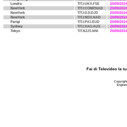
Londra
TIT.I:UKX.FSE
20/09/202
NewYork
TIT.I:COMP.NAD
20/09/202
NewYork
TIT.I:DJI.DJD
20/09/202
NewYork
TIT.I:NDX.NAD
20/09/202
Parigi
TIT.I:PX1.EUD
20/09/202
Sydney
TIT.I:XAO.AUS
20/09/202
Tokyo
TIT.N225.NNI
20/09/202
Fai di Televideo la 
Copyright 
Enginee