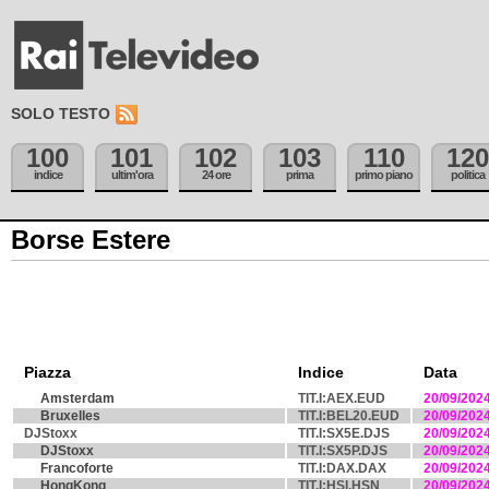
SOLO TESTO
100
101
102
103
110
120
indice
ultim'ora
24 ore
prima
primo piano
politica
Borse Estere
Piazza
Indice
Data
Amsterdam
TIT.I:AEX.EUD
20/09/202
Bruxelles
TIT.I:BEL20.EUD
20/09/202
DJStoxx
TIT.I:SX5E.DJS
20/09/202
DJStoxx
TIT.I:SX5P.DJS
20/09/202
Francoforte
TIT.I:DAX.DAX
20/09/202
HongKong
TIT.I:HSI.HSN
20/09/202