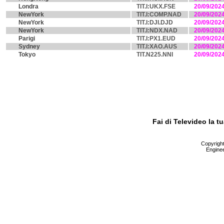
Londra
TIT.I:UKX.FSE
20/09/202
NewYork
TIT.I:COMP.NAD
20/09/202
NewYork
TIT.I:DJI.DJD
20/09/202
NewYork
TIT.I:NDX.NAD
20/09/202
Parigi
TIT.I:PX1.EUD
20/09/202
Sydney
TIT.I:XAO.AUS
20/09/202
Tokyo
TIT.N225.NNI
20/09/202
Fai di Televideo la 
Copyright 
Enginee