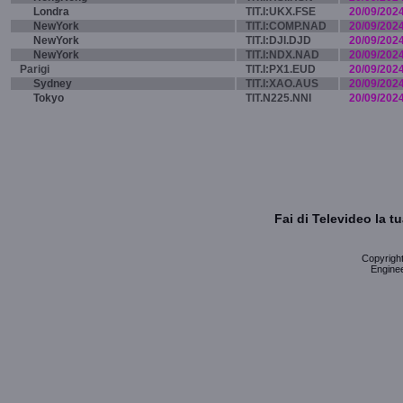
Londra
TIT.I:UKX.FSE
20/09/202
NewYork
TIT.I:COMP.NAD
20/09/202
NewYork
TIT.I:DJI.DJD
20/09/202
NewYork
TIT.I:NDX.NAD
20/09/202
Parigi
TIT.I:PX1.EUD
20/09/202
Sydney
TIT.I:XAO.AUS
20/09/202
Tokyo
TIT.N225.NNI
20/09/202
Fai di Televideo la 
Copyright 
Enginee