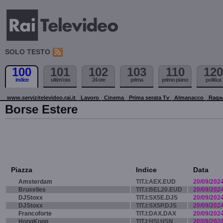
SOLO TESTO
100
101
102
103
110
120
indice
ultim'ora
24 ore
prima
primo piano
politica
www.servizitelevideo.rai.it
Lavoro
Cinema
Prima serata Tv
Almanacco
Raga
Borse Estere
Piazza
Indice
Data
Amsterdam
TIT.I:AEX.EUD
20/09/202
Bruxelles
TIT.I:BEL20.EUD
20/09/202
DJStoxx
TIT.I:SX5E.DJS
20/09/202
DJStoxx
TIT.I:SX5P.DJS
20/09/202
Francoforte
TIT.I:DAX.DAX
20/09/202
HongKong
TIT.I:HSI.HSN
20/09/202