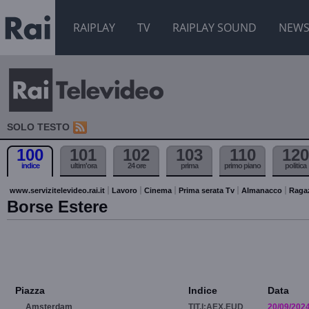
RAIPLAY
TV
RAIPLAY SOUND
NEW
SOLO TESTO
100
101
102
103
110
120
indice
ultim'ora
24 ore
prima
primo piano
politica
www.servizitelevideo.rai.it
Lavoro
Cinema
Prima serata Tv
Almanacco
Raga
Borse Estere
Piazza
Indice
Data
Amsterdam
TIT.I:AEX.EUD
20/09/202