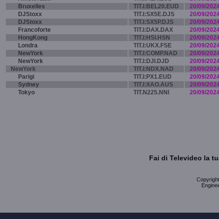
Bruxelles
TIT.I:BEL20.EUD
20/09/202
DJStoxx
TIT.I:SX5E.DJS
20/09/202
DJStoxx
TIT.I:SX5P.DJS
20/09/202
Francoforte
TIT.I:DAX.DAX
20/09/202
HongKong
TIT.I:HSI.HSN
20/09/202
Londra
TIT.I:UKX.FSE
20/09/202
NewYork
TIT.I:COMP.NAD
20/09/202
NewYork
TIT.I:DJI.DJD
20/09/202
NewYork
TIT.I:NDX.NAD
20/09/202
Parigi
TIT.I:PX1.EUD
20/09/202
Sydney
TIT.I:XAO.AUS
20/09/202
Tokyo
TIT.N225.NNI
20/09/202
Fai di Televideo la 
Copyright 
Enginee