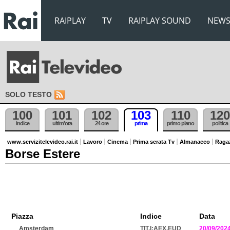
RAIPLAY
TV
RAIPLAY SOUND
NEW
SOLO TESTO
100
101
102
103
110
120
indice
ultim'ora
24 ore
prima
primo piano
politica
www.servizitelevideo.rai.it
Lavoro
Cinema
Prima serata Tv
Almanacco
Raga
Borse Estere
Piazza
Indice
Data
Amsterdam
TIT.I:AEX.EUD
20/09/202