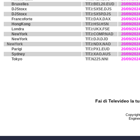
Bruxelles
TIT.I:BEL20.EUD
20/09/202
DJStoxx
TIT.I:SX5E.DJS
20/09/202
DJStoxx
TIT.I:SX5P.DJS
20/09/202
Francoforte
TIT.I:DAX.DAX
20/09/202
HongKong
TIT.I:HSI.HSN
20/09/202
Londra
TIT.I:UKX.FSE
20/09/202
NewYork
TIT.I:COMP.NAD
20/09/202
NewYork
TIT.I:DJI.DJD
20/09/202
NewYork
TIT.I:NDX.NAD
20/09/202
Parigi
TIT.I:PX1.EUD
20/09/202
Sydney
TIT.I:XAO.AUS
20/09/202
Tokyo
TIT.N225.NNI
20/09/202
Fai di Televideo la 
Copyright 
Enginee