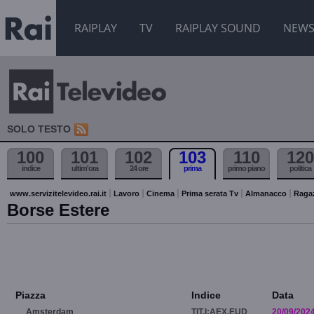
RAIPLAY
TV
RAIPLAY SOUND
NEW
SOLO TESTO
100
101
102
103
110
120
indice
ultim'ora
24 ore
prima
primo piano
politica
www.servizitelevideo.rai.it
Lavoro
Cinema
Prima serata Tv
Almanacco
Raga
Borse Estere
Piazza
Indice
Data
Amsterdam
TIT.I:AEX.EUD
20/09/202