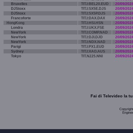
Bruxelles
TIT.I:BEL20.EUD
20/09/202
DJStoxx
TIT.I:SX5E.DJS
20/09/202
DJStoxx
TIT.I:SX5P.DJS
20/09/202
Francoforte
TIT.I:DAX.DAX
20/09/202
HongKong
TIT.I:HSI.HSN
20/09/202
Londra
TIT.I:UKX.FSE
20/09/202
NewYork
TIT.I:COMP.NAD
20/09/202
NewYork
TIT.I:DJI.DJD
20/09/202
NewYork
TIT.I:NDX.NAD
20/09/202
Parigi
TIT.I:PX1.EUD
20/09/202
Sydney
TIT.I:XAO.AUS
20/09/202
Tokyo
TIT.N225.NNI
20/09/202
Fai di Televideo la 
Copyright 
Enginee