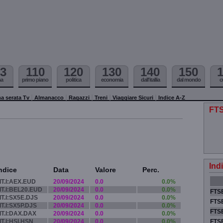
3
110
120
130
140
150
ma
primo piano
politica
economia
dall'itallia
dal mondo
c
a serata Tv
Almanacco
Ragazzi
Treni
Viaggiare Sicuri
Indice A-Z
FTS
Ind
ndice
Data
Valore
Perc.
IT.I:AEX.EUD
20/09/2024
0.0
0.0%
IT.I:BEL20.EUD
20/09/2024
0.0
0.0%
FTSE
IT.I:SX5E.DJS
20/09/2024
0.0
0.0%
FTSE
IT.I:SX5P.DJS
20/09/2024
0.0
0.0%
FTSE
IT.I:DAX.DAX
20/09/2024
0.0
0.0%
IT.I:HSI.HSN
20/09/2024
0.0
0.0%
FTS