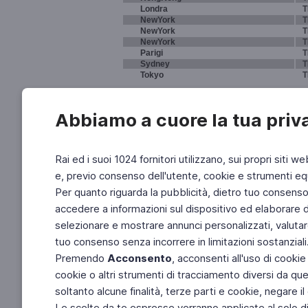
Londra
T
NewYork
T
NewYork
T
NewYork
T
Parigi
T
Sydney
T
Tokyo
T
Abbiamo a cuore la tua priv
Rai ed i suoi 1024 fornitori utilizzano, sui propri siti we
e, previo consenso dell'utente, cookie e strumenti equ
Per quanto riguarda la pubblicità, dietro tuo consenso, 
accedere a informazioni sul dispositivo ed elaborare dati
selezionare e mostrare annunci personalizzati, valutar
tuo consenso senza incorrere in limitazioni sostanziali
Premendo
Acconsento
, acconsenti all'uso di cookie
cookie o altri strumenti di tracciamento diversi da quel
soltanto alcune finalità, terze parti e cookie, negare
Le scelte da te espresse verranno applicate al solo dis