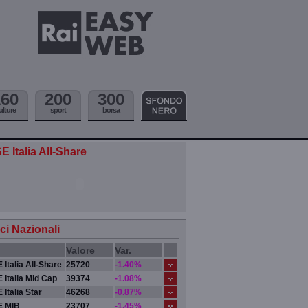
160
200
300
ulture
sport
borsa
E Italia All-Share
ici Nazionali
Valore
Var.
 Italia All-Share
25720
-1.40%
 Italia Mid Cap
39374
-1.08%
 Italia Star
46268
-0.87%
E MIB
23707
-1.45%