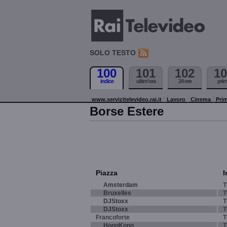
SOLO TESTO
100
101
102
10
indice
ultim'ora
24 ore
pri
www.servizitelevideo.rai.it
Lavoro
Cinema
Prim
Borse Estere
Piazza
I
Amsterdam
T
Bruxelles
T
DJStoxx
T
DJStoxx
T
Francoforte
T
HongKong
T