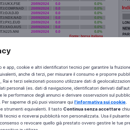
IT.I:UKX.FSE
20/09/2024
0.0
0.0%
Indi
IT.I:COMP.NAD
20/09/2024
0.0
0.0%
IT.I:DJI.DJD
20/09/2024
0.0
0.0%
IT.I:NDX.NAD
20/09/2024
0.0
0.0%
IT.I:PX1.EUD
20/09/2024
0.0
0.0%
LON
IT.I:XAO.AUS
20/09/2024
0.0
0.0%
NEW
IT.N225.NNI
20/09/2024
0.0
0.0%
PAR
Fonte: borsa italiana
TOK
acy
b e app, cookie e altri identificatori tecnici per garantire la fruizion
Fai di Televideo la tua Home Page
Chi Siamo
Scrivici
ivalenti, anche di terzi, per misurare il consumo e proporre pubbli
Rai e terzi selezionati possono utilizzare dati di geolocalizzazione,
Copyright © 2011 Rai - Tutti i diritti riservati
Engineered by RAI - Reti e Piattaforme
 personali (es. dati di navigazione, identificatori derivati dall'auten
e le performance degli annunci e derivare osservazioni sul pubblico
. Per saperne di più puoi visionare qui
l'informativa sui cookie
.
 e strumenti equivalenti. Il tasto
Continua senza accettare
chiu
li tecnici e riceverai pubblicità non personalizzata. Usa il pulsant
 il consenso o revocare quello già prestato ovvero gestire le tue p
positivo in utilizzo.