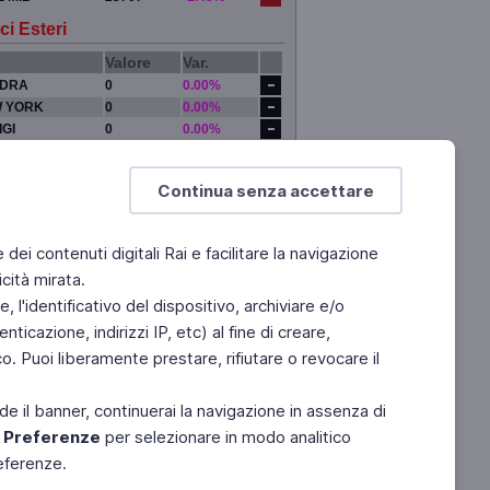
ci Esteri
Valore
Var.
DRA
0
0.00%
 YORK
0
0.00%
IGI
0
0.00%
YO
0
0.00%
Continua senza accettare
e dei contenuti digitali Rai e facilitare la navigazione
cità mirata.
 l'identificativo del dispositivo, archiviare e/o
ticazione, indirizzi IP, etc) al fine di creare,
. Puoi liberamente prestare, rifiutare o revocare il
de il banner, continuerai la navigazione in assenza di
e
Preferenze
per selezionare in modo analitico
referenze.