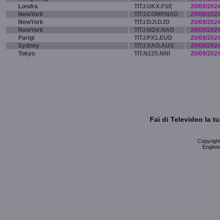
Londra
TIT.I:UKX.FSE
20/09/202
NewYork
TIT.I:COMP.NAD
20/09/202
NewYork
TIT.I:DJI.DJD
20/09/202
NewYork
TIT.I:NDX.NAD
20/09/202
Parigi
TIT.I:PX1.EUD
20/09/202
Sydney
TIT.I:XAO.AUS
20/09/202
Tokyo
TIT.N225.NNI
20/09/202
Fai di Televideo la 
Copyright 
Enginee