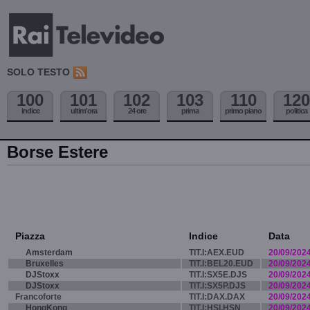
SOLO TESTO
100
101
102
103
110
120
indice
ultim'ora
24 ore
prima
primo piano
politica
Borse Estere
Piazza
Indice
Data
Amsterdam
TIT.I:AEX.EUD
20/09/202
Bruxelles
TIT.I:BEL20.EUD
20/09/202
DJStoxx
TIT.I:SX5E.DJS
20/09/202
DJStoxx
TIT.I:SX5P.DJS
20/09/202
Francoforte
TIT.I:DAX.DAX
20/09/202
HongKong
TIT.I:HSI.HSN
20/09/202