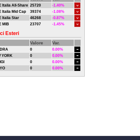
 Italia All-Share
25720
-1.40%
 Italia Mid Cap
39374
-1.08%
 Italia Star
46268
-0.87%
E MIB
23707
-1.45%
ci Esteri
Valore
Var.
DRA
0
0.00%
 YORK
0
0.00%
IGI
0
0.00%
YO
0
0.00%