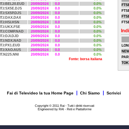
IT.I:BEL20.EUD
20/09/2024
0.0
0.0%
FTSE
IT.I:SX5E.DJS
20/09/2024
0.0
0.0%
FTSE
IT.I:SX5P.DJS
20/09/2024
0.0
0.0%
FTSE
IT.I:DAX.DAX
20/09/2024
0.0
0.0%
IT.I:HSI.HSN
20/09/2024
0.0
0.0%
FTS
IT.I:UKX.FSE
20/09/2024
0.0
0.0%
Indi
IT.I:COMP.NAD
20/09/2024
0.0
0.0%
IT.I:DJI.DJD
20/09/2024
0.0
0.0%
IT.I:NDX.NAD
20/09/2024
0.0
0.0%
IT.I:PX1.EUD
20/09/2024
0.0
0.0%
LON
IT.I:XAO.AUS
20/09/2024
0.0
0.0%
NEW
IT.N225.NNI
20/09/2024
0.0
0.0%
PAR
Fonte: borsa italiana
TOK
Fai di Televideo la tua Home Page
Chi Siamo
Scrivici
Copyright © 2011 Rai - Tutti i diritti riservati
Engineered by RAI - Reti e Piattaforme