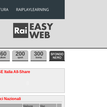
TURA
RAIPLAYLEARNING
160
200
300
ulture
sport
borsa
E Italia All-Share
ici Nazionali
Valore
Var.