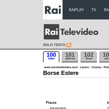
RAIPLAY
TV
RA
SOLO TESTO
100
101
102
10
indice
ultim'ora
24 ore
pri
www.servizitelevideo.rai.it
Lavoro
Cinema
Prim
Borse Estere
Piazza
I
Amsterdam
T