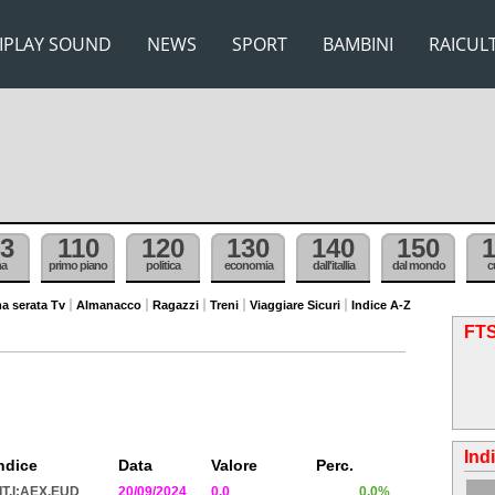
IPLAY SOUND
NEWS
SPORT
BAMBINI
RAICUL
3
110
120
130
140
150
ma
primo piano
politica
economia
dall'itallia
dal mondo
c
a serata Tv
Almanacco
Ragazzi
Treni
Viaggiare Sicuri
Indice A-Z
FTS
Ind
ndice
Data
Valore
Perc.
IT.I:AEX.EUD
20/09/2024
0.0
0.0%