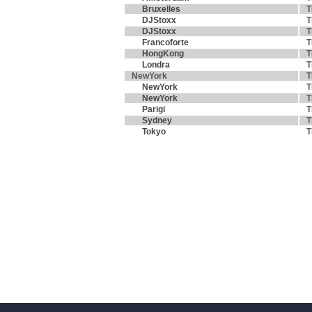
Bruxelles
T
DJStoxx
T
DJStoxx
T
Francoforte
T
HongKong
T
Londra
T
NewYork
T
NewYork
T
NewYork
T
Parigi
T
Sydney
T
Tokyo
T