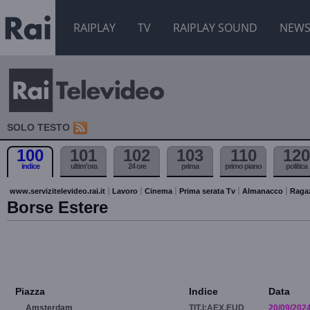
RAIPLAY
TV
RAIPLAY SOUND
NEW
SOLO TESTO
100
101
102
103
110
120
indice
ultim'ora
24 ore
prima
primo piano
politica
www.servizitelevideo.rai.it
Lavoro
Cinema
Prima serata Tv
Almanacco
Raga
Borse Estere
Piazza
Indice
Data
Amsterdam
TIT.I:AEX.EUD
20/09/202