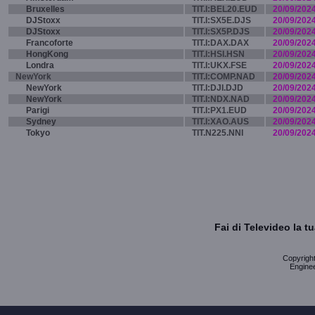
Bruxelles
TIT.I:BEL20.EUD
20/09/202
DJStoxx
TIT.I:SX5E.DJS
20/09/202
DJStoxx
TIT.I:SX5P.DJS
20/09/202
Francoforte
TIT.I:DAX.DAX
20/09/202
HongKong
TIT.I:HSI.HSN
20/09/202
Londra
TIT.I:UKX.FSE
20/09/202
NewYork
TIT.I:COMP.NAD
20/09/202
NewYork
TIT.I:DJI.DJD
20/09/202
NewYork
TIT.I:NDX.NAD
20/09/202
Parigi
TIT.I:PX1.EUD
20/09/202
Sydney
TIT.I:XAO.AUS
20/09/202
Tokyo
TIT.N225.NNI
20/09/202
Fai di Televideo la 
Copyright 
Enginee