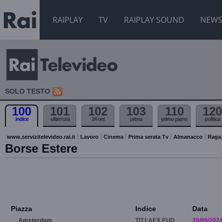
RAIPLAY
TV
RAIPLAY SOUND
NEW
SOLO TESTO
100
101
102
103
110
120
indice
ultim'ora
24 ore
prima
primo piano
politica
www.servizitelevideo.rai.it
Lavoro
Cinema
Prima serata Tv
Almanacco
Raga
Borse Estere
Piazza
Indice
Data
Amsterdam
TIT.I:AEX.EUD
20/09/202