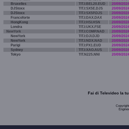
Bruxelles
TIT.I:BEL20.EUD
20/09/202
DJStoxx
TIT.I:SX5E.DJS
20/09/202
DJStoxx
TIT.I:SX5P.DJS
20/09/202
Francoforte
TIT.I:DAX.DAX
20/09/202
HongKong
TIT.I:HSI.HSN
20/09/202
Londra
TIT.I:UKX.FSE
20/09/202
NewYork
TIT.I:COMP.NAD
20/09/202
NewYork
TIT.I:DJI.DJD
20/09/202
NewYork
TIT.I:NDX.NAD
20/09/202
Parigi
TIT.I:PX1.EUD
20/09/202
Sydney
TIT.I:XAO.AUS
20/09/202
Tokyo
TIT.N225.NNI
20/09/202
Fai di Televideo la 
Copyright 
Enginee