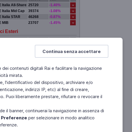
 Italia All-Share
25720
-1.40%
 Italia Mid Cap
39374
-1.08%
 Italia STAR
46268
-0.87%
E MIB
23707
-1.45%
ci Esteri
Valore
Var.
DRA
0
0.00%
Continua senza accettare
 YORK
0
0.00%
IGI
0
0.00%
YO
0
0.00%
e dei contenuti digitali Rai e facilitare la navigazione
cità mirata.
 l'identificativo del dispositivo, archiviare e/o
ticazione, indirizzi IP, etc) al fine di creare,
. Puoi liberamente prestare, rifiutare o revocare il
de il banner, continuerai la navigazione in assenza di
e
Preferenze
per selezionare in modo analitico
referenze.