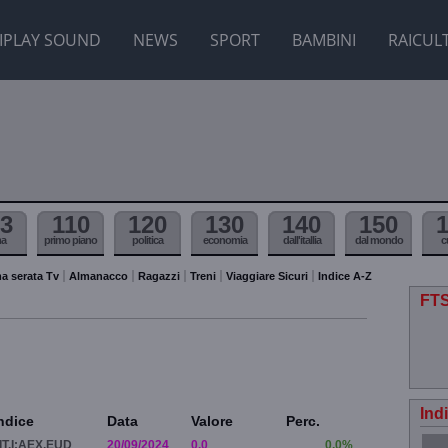
IPLAY SOUND
NEWS
SPORT
BAMBINI
RAICUL
3
110
120
130
140
150
ma
primo piano
politica
economia
dall'itallia
dal mondo
c
a serata Tv
Almanacco
Ragazzi
Treni
Viaggiare Sicuri
Indice A-Z
FTS
Ind
ndice
Data
Valore
Perc.
IT.I:AEX.EUD
20/09/2024
0.0
0.0%