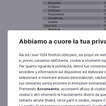
Bruxelles
T
DJStoxx
T
DJStoxx
T
Francoforte
T
HongKong
T
Londra
T
NewYork
T
NewYork
T
NewYork
T
Parigi
T
Abbiamo a cuore la tua priv
Sydney
T
Tokyo
T
Rai ed i suoi 1024 fornitori utilizzano, sui propri siti we
e, previo consenso dell'utente, cookie e strumenti equ
Per quanto riguarda la pubblicità, dietro tuo consenso, 
accedere a informazioni sul dispositivo ed elaborare dati
selezionare e mostrare annunci personalizzati, valutar
tuo consenso senza incorrere in limitazioni sostanziali
Premendo
Acconsento
, acconsenti all'uso di cookie
cookie o altri strumenti di tracciamento diversi da quel
soltanto alcune finalità, terze parti e cookie, negare
Le scelte da te espresse verranno applicate al solo dis