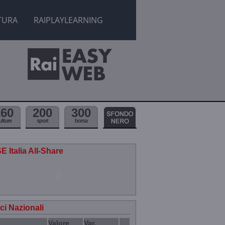
TURA
RAIPLAYLEARNING
160
200
300
ulture
sport
borsa
E Italia All-Share
ici Nazionali
Valore
Var.