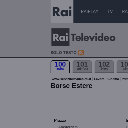
RAIPLAY
TV
RA
SOLO TESTO
100
101
102
10
indice
ultim'ora
24 ore
pri
www.servizitelevideo.rai.it
Lavoro
Cinema
Prim
Borse Estere
Piazza
I
Amsterdam
T