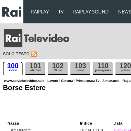
RAIPLAY
TV
RAIPLAY SOUND
NEW
SOLO TESTO
100
101
102
103
110
120
indice
ultim'ora
24 ore
prima
primo piano
politica
www.servizitelevideo.rai.it
Lavoro
Cinema
Prima serata Tv
Almanacco
Raga
Borse Estere
Piazza
Indice
Data
Amsterdam
TIT.I:AEX.EUD
20/09/202