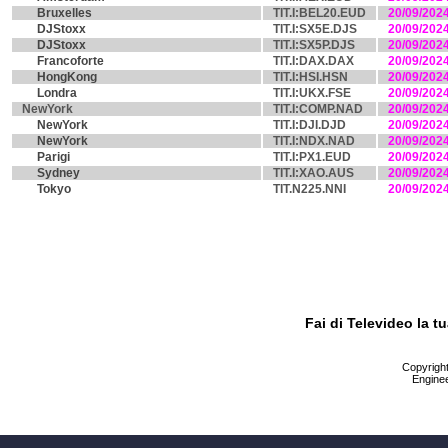
Bruxelles
TIT.I:BEL20.EUD
20/09/202
DJStoxx
TIT.I:SX5E.DJS
20/09/202
DJStoxx
TIT.I:SX5P.DJS
20/09/202
Francoforte
TIT.I:DAX.DAX
20/09/202
HongKong
TIT.I:HSI.HSN
20/09/202
Londra
TIT.I:UKX.FSE
20/09/202
NewYork
TIT.I:COMP.NAD
20/09/202
NewYork
TIT.I:DJI.DJD
20/09/202
NewYork
TIT.I:NDX.NAD
20/09/202
Parigi
TIT.I:PX1.EUD
20/09/202
Sydney
TIT.I:XAO.AUS
20/09/202
Tokyo
TIT.N225.NNI
20/09/202
Fai di Televideo la 
Copyright 
Enginee