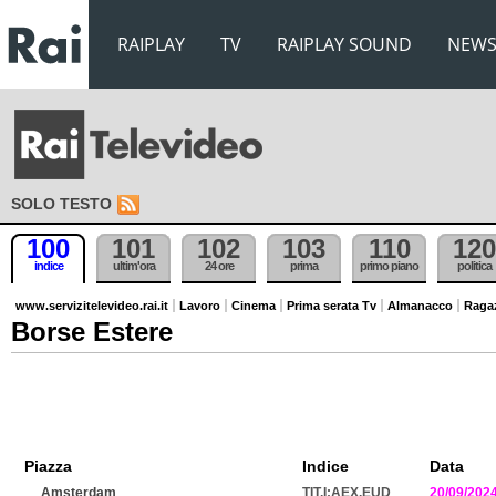
RAIPLAY
TV
RAIPLAY SOUND
NEW
SOLO TESTO
100
101
102
103
110
120
indice
ultim'ora
24 ore
prima
primo piano
politica
www.servizitelevideo.rai.it
Lavoro
Cinema
Prima serata Tv
Almanacco
Raga
Borse Estere
Piazza
Indice
Data
Amsterdam
TIT.I:AEX.EUD
20/09/202