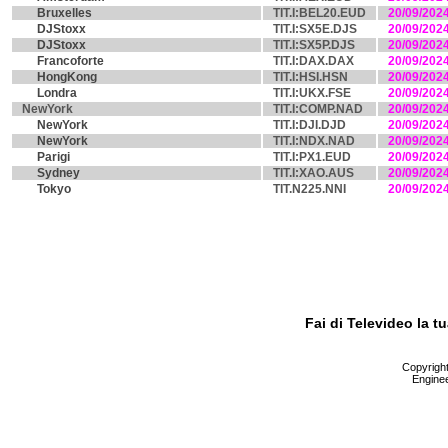
Bruxelles
TIT.I:BEL20.EUD
20/09/202
DJStoxx
TIT.I:SX5E.DJS
20/09/202
DJStoxx
TIT.I:SX5P.DJS
20/09/202
Francoforte
TIT.I:DAX.DAX
20/09/202
HongKong
TIT.I:HSI.HSN
20/09/202
Londra
TIT.I:UKX.FSE
20/09/202
NewYork
TIT.I:COMP.NAD
20/09/202
NewYork
TIT.I:DJI.DJD
20/09/202
NewYork
TIT.I:NDX.NAD
20/09/202
Parigi
TIT.I:PX1.EUD
20/09/202
Sydney
TIT.I:XAO.AUS
20/09/202
Tokyo
TIT.N225.NNI
20/09/202
Fai di Televideo la 
Copyright 
Enginee