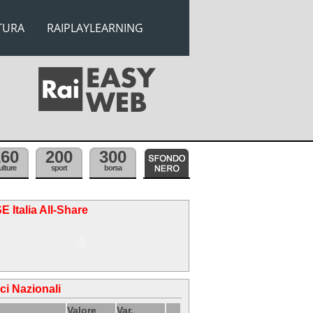
TURA
RAIPLAYLEARNING
160
200
300
ulture
sport
borsa
E Italia All-Share
ici Nazionali
Valore
Var.