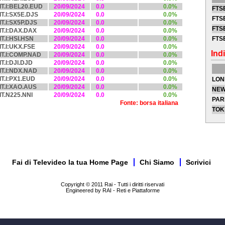
IT.I:BEL20.EUD
20/09/2024
0.0
0.0%
FTSE
IT.I:SX5E.DJS
20/09/2024
0.0
0.0%
FTSE
IT.I:SX5P.DJS
20/09/2024
0.0
0.0%
FTSE
IT.I:DAX.DAX
20/09/2024
0.0
0.0%
IT.I:HSI.HSN
20/09/2024
0.0
0.0%
FTS
IT.I:UKX.FSE
20/09/2024
0.0
0.0%
Indi
IT.I:COMP.NAD
20/09/2024
0.0
0.0%
IT.I:DJI.DJD
20/09/2024
0.0
0.0%
IT.I:NDX.NAD
20/09/2024
0.0
0.0%
IT.I:PX1.EUD
20/09/2024
0.0
0.0%
LON
IT.I:XAO.AUS
20/09/2024
0.0
0.0%
NEW
IT.N225.NNI
20/09/2024
0.0
0.0%
PAR
Fonte: borsa italiana
TOK
Fai di Televideo la tua Home Page
Chi Siamo
Scrivici
Copyright © 2011 Rai - Tutti i diritti riservati
Engineered by RAI - Reti e Piattaforme