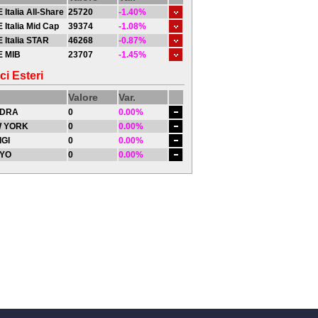
 Italia All-Share
25720
-1.40%
 Italia Mid Cap
39374
-1.08%
 Italia STAR
46268
-0.87%
E MIB
23707
-1.45%
ci Esteri
Valore
Var.
DRA
0
0.00%
 YORK
0
0.00%
IGI
0
0.00%
YO
0
0.00%