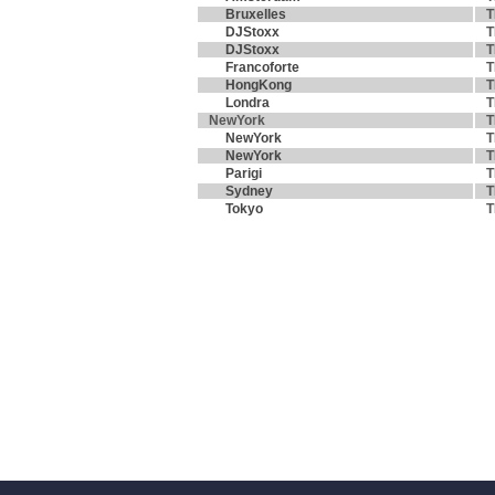
Bruxelles
T
DJStoxx
T
DJStoxx
T
Francoforte
T
HongKong
T
Londra
T
NewYork
T
NewYork
T
NewYork
T
Parigi
T
Sydney
T
Tokyo
T