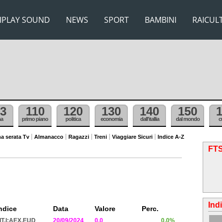
IPLAY SOUND
NEWS
SPORT
BAMBINI
RAICUL
3
110
120
130
140
150
ma
primo piano
politica
economia
dall'itallia
dal mondo
c
a serata Tv
Almanacco
Ragazzi
Treni
Viaggiare Sicuri
Indice A-Z
FTS
Ind
ndice
Data
Valore
Perc.
IT.I:AEX.EUD
20/09/2024
0.0
0.0%