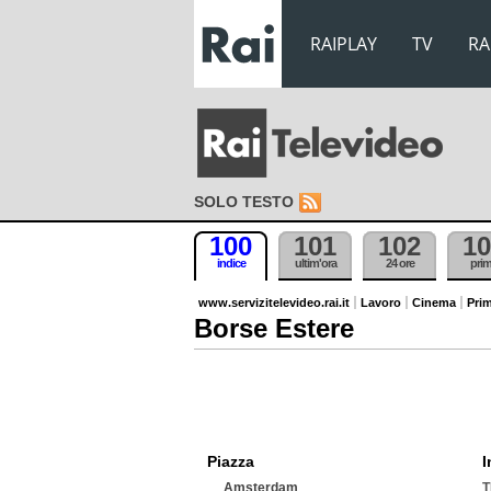
RAIPLAY
TV
RA
SOLO TESTO
100
101
102
10
indice
ultim'ora
24 ore
pri
www.servizitelevideo.rai.it
Lavoro
Cinema
Prim
Borse Estere
Piazza
I
Amsterdam
T