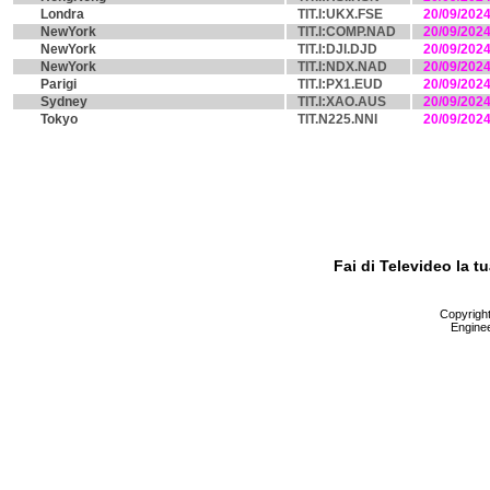
Londra
TIT.I:UKX.FSE
20/09/202
NewYork
TIT.I:COMP.NAD
20/09/202
NewYork
TIT.I:DJI.DJD
20/09/202
NewYork
TIT.I:NDX.NAD
20/09/202
Parigi
TIT.I:PX1.EUD
20/09/202
Sydney
TIT.I:XAO.AUS
20/09/202
Tokyo
TIT.N225.NNI
20/09/202
Fai di Televideo la 
Copyright 
Enginee