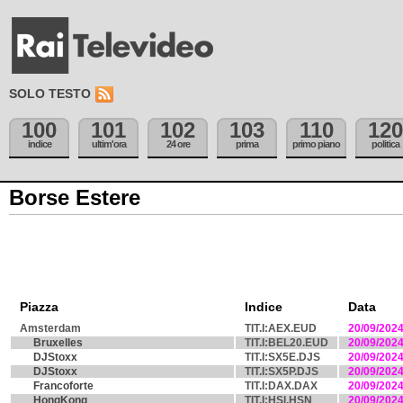
SOLO TESTO
100
101
102
103
110
120
indice
ultim'ora
24 ore
prima
primo piano
politica
Borse Estere
Piazza
Indice
Data
Amsterdam
TIT.I:AEX.EUD
20/09/202
Bruxelles
TIT.I:BEL20.EUD
20/09/202
DJStoxx
TIT.I:SX5E.DJS
20/09/202
DJStoxx
TIT.I:SX5P.DJS
20/09/202
Francoforte
TIT.I:DAX.DAX
20/09/202
HongKong
TIT.I:HSI.HSN
20/09/202