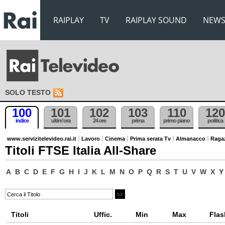
RAIPLAY
TV
RAIPLAY SOUND
NEW
SOLO TESTO
100
101
102
103
110
120
indice
ultim'ora
24 ore
prima
primo piano
politica
www.servizitelevideo.rai.it
Lavoro
Cinema
Prima serata Tv
Almanacco
Raga
Titoli FTSE Italia All-Share
A
B
C
D
E
F
G
H
I
J
K
L
M
N
O
P
Q
R
S
T
U
V
W
X
Y
Titoli
Uffic.
Min
Max
Flas