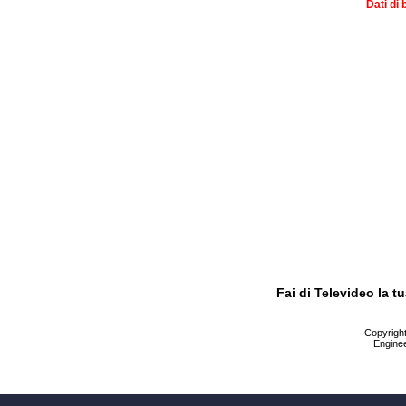
Dati di 
Fai di Televideo la 
Copyright 
Enginee