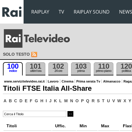
RAIPLAY
TV
RAIPLAY SOUND
NEW
SOLO TESTO
100
101
102
103
110
120
indice
ultim'ora
24 ore
prima
primo piano
politica
www.servizitelevideo.rai.it
Lavoro
Cinema
Prima serata Tv
Almanacco
Raga
Titoli FTSE Italia All-Share
A
B
C
D
E
F
G
H
I
J
K
L
M
N
O
P
Q
R
S
T
U
V
W
X
Y
Titoli
Uffic.
Min
Max
Flas