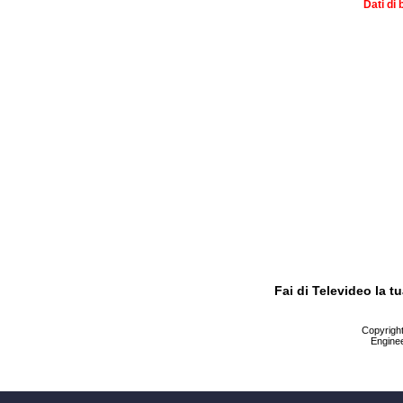
Dati di 
Fai di Televideo la 
Copyright 
Enginee