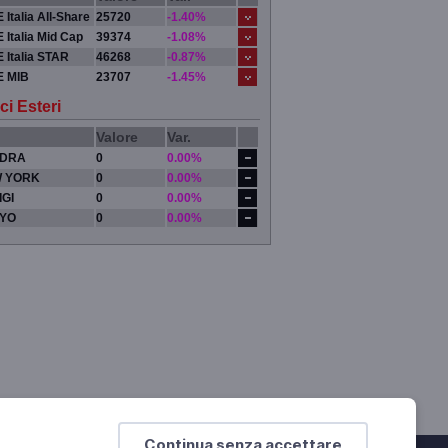
 Italia All-Share
25720
-1.40%
 Italia Mid Cap
39374
-1.08%
 Italia STAR
46268
-0.87%
E MIB
23707
-1.45%
ci Esteri
Valore
Var.
DRA
0
0.00%
 YORK
0
0.00%
IGI
0
0.00%
YO
0
0.00%
Continua senza accettare