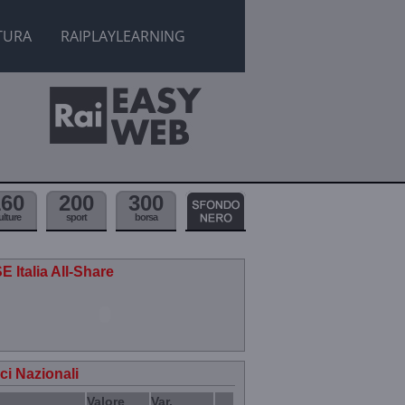
TURA
RAIPLAYLEARNING
160
200
300
ulture
sport
borsa
E Italia All-Share
ici Nazionali
Valore
Var.