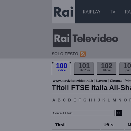
RAIPLAY
TV
RA
SOLO TESTO
100
101
102
10
indice
ultim'ora
24 ore
pri
www.servizitelevideo.rai.it
Lavoro
Cinema
Prim
Titoli FTSE Italia All-Sh
A
B
C
D
E
F
G
H
I
J
K
L
M
N
O
Titoli
Uffic.
M