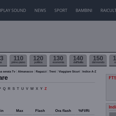
IPLAY SOUND
NEWS
SPORT
BAMBINI
RAICUL
3
110
120
130
140
150
ma
primo piano
politica
economia
dall'itallia
dal mondo
c
a serata Tv
Almanacco
Ragazzi
Treni
Viaggiare Sicuri
Indice A-Z
are
FTS
P
Q
R
S
T
U
V
W
X
Y
Z
Ind
in
Max
Flash
Ora flash
%Fl/Ri