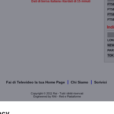
Dati di borsa italiana ritardati di 15 minuti
FTSE
FTSE
FTSE
FTS
Indi
LON
NEW
PAR
TOK
Fai di Televideo la tua Home Page
Chi Siamo
Scrivici
Copyright © 2011 Rai - Tutti i diritti riservati
Engineered by RAI - Reti e Piattaforme
acy