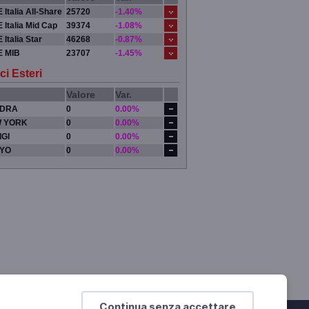
 Italia All-Share
25720
-1.40%
 Italia Mid Cap
39374
-1.08%
 Italia Star
46268
-0.87%
E MIB
23707
-1.45%
ci Esteri
Valore
Var.
DRA
0
0.00%
 YORK
0
0.00%
IGI
0
0.00%
YO
0
0.00%
Continua senza accettare