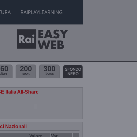
TURA
RAIPLAYLEARNING
160
200
300
ulture
sport
borsa
E Italia All-Share
ici Nazionali
Valore
Var.