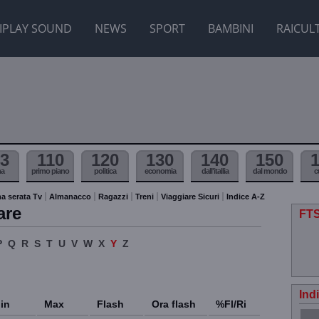
IPLAY SOUND
NEWS
SPORT
BAMBINI
RAICUL
3
110
120
130
140
150
ma
primo piano
politica
economia
dall'itallia
dal mondo
c
a serata Tv
Almanacco
Ragazzi
Treni
Viaggiare Sicuri
Indice A-Z
are
FTS
P
Q
R
S
T
U
V
W
X
Y
Z
Ind
in
Max
Flash
Ora flash
%Fl/Ri