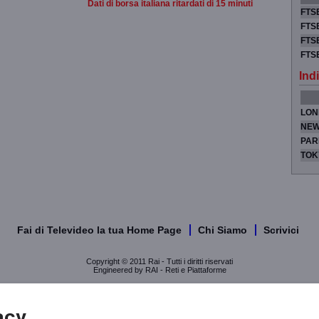
Dati di borsa italiana ritardati di 15 minuti
FTSE
FTSE
FTSE
FTS
Indi
LON
NEW
PAR
TOK
Fai di Televideo la tua Home Page
Chi Siamo
Scrivici
Copyright © 2011 Rai - Tutti i diritti riservati
Engineered by RAI - Reti e Piattaforme
acy