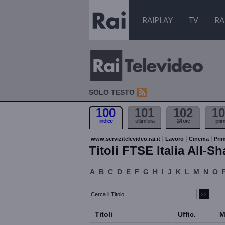
RAIPLAY
TV
RA
SOLO TESTO
100
101
102
10
indice
ultim'ora
24 ore
pri
www.servizitelevideo.rai.it
Lavoro
Cinema
Prim
Titoli FTSE Italia All-Sh
A
B
C
D
E
F
G
H
I
J
K
L
M
N
O
Titoli
Uffic.
M