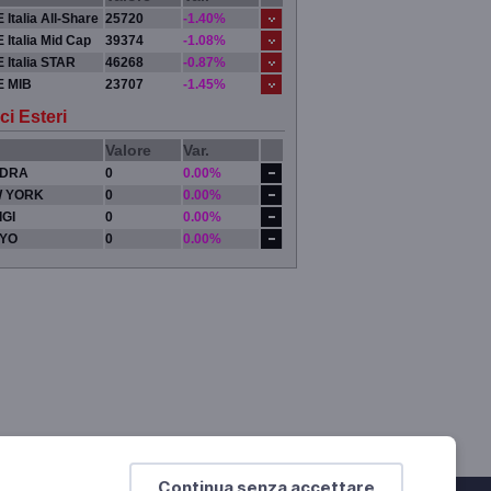
 Italia All-Share
25720
-1.40%
 Italia Mid Cap
39374
-1.08%
 Italia STAR
46268
-0.87%
E MIB
23707
-1.45%
ci Esteri
Valore
Var.
DRA
0
0.00%
 YORK
0
0.00%
IGI
0
0.00%
YO
0
0.00%
Continua senza accettare