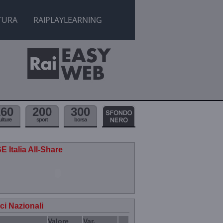
TURA
RAIPLAYLEARNING
160
200
300
ulture
sport
borsa
E Italia All-Share
ici Nazionali
Valore
Var.