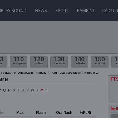
IPLAY SOUND
NEWS
SPORT
BAMBINI
RAICUL
3
110
120
130
140
150
ma
primo piano
politica
economia
dall'itallia
dal mondo
c
a serata Tv
Almanacco
Ragazzi
Treni
Viaggiare Sicuri
Indice A-Z
are
FTS
P
Q
R
S
T
U
V
W
X
Y
Z
Ind
in
Max
Flash
Ora flash
%Fl/Ri