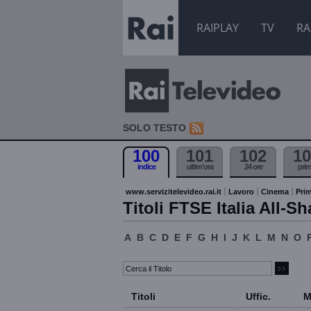
RAIPLAY
TV
RA
SOLO TESTO
100
101
102
10
indice
ultim'ora
24 ore
pri
www.servizitelevideo.rai.it
Lavoro
Cinema
Prim
Titoli FTSE Italia All-Sh
A
B
C
D
E
F
G
H
I
J
K
L
M
N
O
Titoli
Uffic.
M