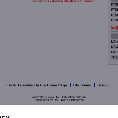
Dati di borsa italiana ritardati di 15 minuti
FTSE
FTSE
FTSE
FTS
Indi
LON
NEW
PAR
TOK
Fai di Televideo la tua Home Page
Chi Siamo
Scrivici
Copyright © 2011 Rai - Tutti i diritti riservati
Engineered by RAI - Reti e Piattaforme
acy