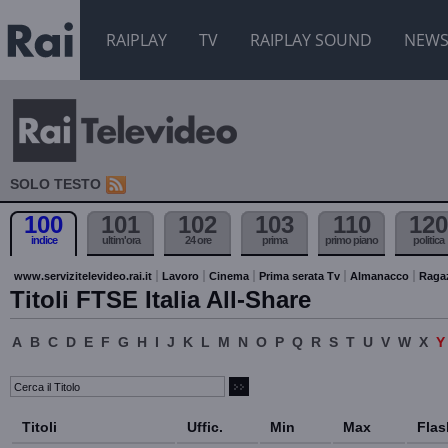
RAIPLAY
TV
RAIPLAY SOUND
NEW
SOLO TESTO
100
101
102
103
110
120
indice
ultim'ora
24 ore
prima
primo piano
politica
www.servizitelevideo.rai.it
Lavoro
Cinema
Prima serata Tv
Almanacco
Raga
Titoli FTSE Italia All-Share
A
B
C
D
E
F
G
H
I
J
K
L
M
N
O
P
Q
R
S
T
U
V
W
X
Titoli
Uffic.
Min
Max
Flas