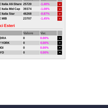
 Italia All-Share
25720
-1.40%
 Italia Mid Cap
39374
-1.08%
 Italia Star
46268
-0.87%
E MIB
23707
-1.45%
ci Esteri
Valore
Var.
DRA
0
0.00%
 YORK
0
0.00%
IGI
0
0.00%
YO
0
0.00%