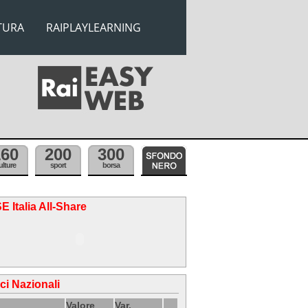
TURA
RAIPLAYLEARNING
160
200
300
ulture
sport
borsa
E Italia All-Share
ici Nazionali
Valore
Var.