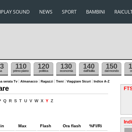
IPLAY SOUND
NEWS
SPORT
BAMBINI
RAICUL
3
110
120
130
140
150
ma
primo piano
politica
economia
dall'itallia
dal mondo
c
a serata Tv
Almanacco
Ragazzi
Treni
Viaggiare Sicuri
Indice A-Z
are
FTS
P
Q
R
S
T
U
V
W
X
Y
Z
Ind
in
Max
Flash
Ora flash
%Fl/Ri