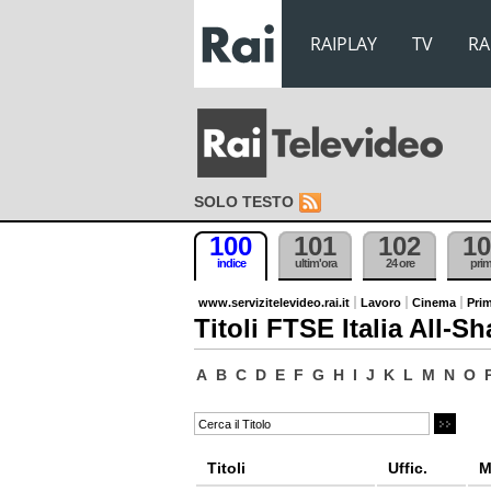
RAIPLAY
TV
RA
SOLO TESTO
100
101
102
10
indice
ultim'ora
24 ore
pri
www.servizitelevideo.rai.it
Lavoro
Cinema
Prim
Titoli FTSE Italia All-Sh
A
B
C
D
E
F
G
H
I
J
K
L
M
N
O
Titoli
Uffic.
M