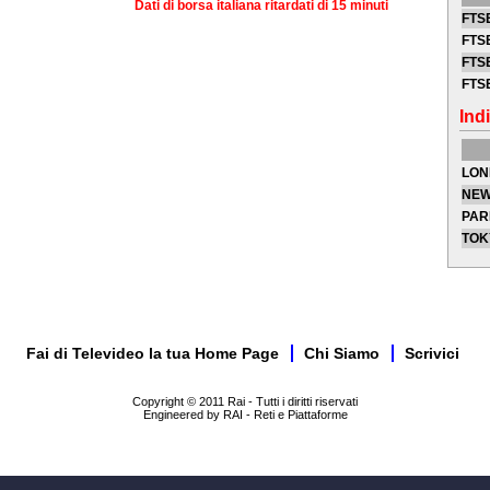
Dati di borsa italiana ritardati di 15 minuti
FTSE
FTSE
FTSE
FTS
Indi
LON
NEW
PAR
TOK
Fai di Televideo la tua Home Page
Chi Siamo
Scrivici
Copyright © 2011 Rai - Tutti i diritti riservati
Engineered by RAI - Reti e Piattaforme