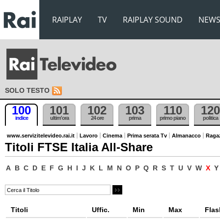
RAIPLAY
TV
RAIPLAY SOUND
NEW
SOLO TESTO
100
101
102
103
110
120
indice
ultim'ora
24 ore
prima
primo piano
politica
www.servizitelevideo.rai.it
Lavoro
Cinema
Prima serata Tv
Almanacco
Raga
Titoli FTSE Italia All-Share
A
B
C
D
E
F
G
H
I
J
K
L
M
N
O
P
Q
R
S
T
U
V
W
X
Y
Titoli
Uffic.
Min
Max
Flas