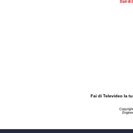
Dati di 
Fai di Televideo la 
Copyright 
Enginee