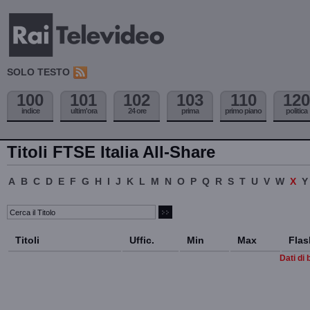
SOLO TESTO
100
101
102
103
110
120
indice
ultim'ora
24 ore
prima
primo piano
politica
Titoli FTSE Italia All-Share
A
B
C
D
E
F
G
H
I
J
K
L
M
N
O
P
Q
R
S
T
U
V
W
X
Y
Titoli
Uffic.
Min
Max
Flas
Dati di 