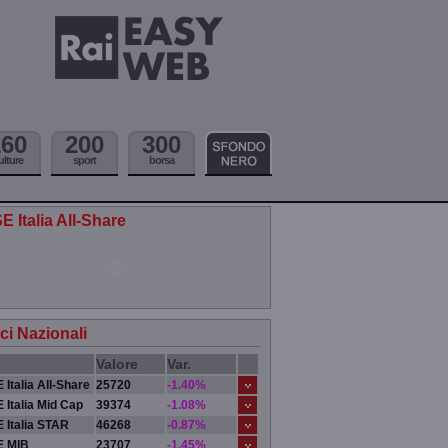
160
200
300
ulture
sport
borsa
E Italia All-Share
ici Nazionali
Valore
Var.
 Italia All-Share
25720
-1.40%
 Italia Mid Cap
39374
-1.08%
 Italia STAR
46268
-0.87%
E MIB
23707
-1.45%