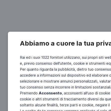
Abbiamo a cuore la tua priv
Rai ed i suoi 1022 fornitori utilizzano, sui propri siti we
e, previo consenso dell'utente, cookie e strumenti equ
Per quanto riguarda la pubblicità, dietro tuo consenso, 
accedere a informazioni sul dispositivo ed elaborare dati
selezionare e mostrare annunci personalizzati, valutar
tuo consenso senza incorrere in limitazioni sostanziali
Premendo
Acconsento
, acconsenti all'uso di cookie
cookie o altri strumenti di tracciamento diversi da quel
soltanto alcune finalità, terze parti e cookie, negare
Le scelte da te espresse verranno applicate al solo dis