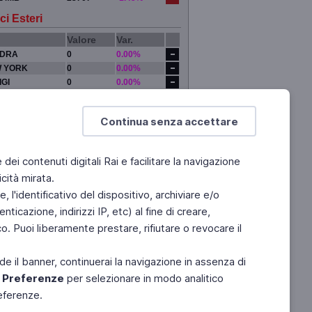
ci Esteri
Valore
Var.
DRA
0
0.00%
 YORK
0
0.00%
IGI
0
0.00%
YO
0
0.00%
Continua senza accettare
e dei contenuti digitali Rai e facilitare la navigazione
cità mirata.
 l'identificativo del dispositivo, archiviare e/o
ticazione, indirizzi IP, etc) al fine di creare,
. Puoi liberamente prestare, rifiutare o revocare il
de il banner, continuerai la navigazione in assenza di
e
Preferenze
per selezionare in modo analitico
referenze.