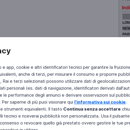
Indi
LON
NEW
PAR
TOK
acy
b e app, cookie e altri identificatori tecnici per garantire la fruizion
Fai di Televideo la tua Home Page
Chi Siamo
Scrivici
ivalenti, anche di terzi, per misurare il consumo e proporre pubbli
Rai e terzi selezionati possono utilizzare dati di geolocalizzazione,
Copyright © 2011 Rai - Tutti i diritti riservati
Engineered by RAI - Reti e Piattaforme
 personali (es. dati di navigazione, identificatori derivati dall'auten
e le performance degli annunci e derivare osservazioni sul pubblico
. Per saperne di più puoi visionare qui
l'informativa sui cookie
.
 e strumenti equivalenti. Il tasto
Continua senza accettare
chiu
li tecnici e riceverai pubblicità non personalizzata. Usa il pulsant
 il consenso o revocare quello già prestato ovvero gestire le tue p
positivo in utilizzo.