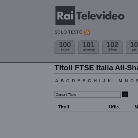
SOLO TESTO
100
101
102
10
indice
ultim'ora
24 ore
pri
Titoli FTSE Italia All-Sh
A
B
C
D
E
F
G
H
I
J
K
L
M
N
O
Titoli
Uffic.
M