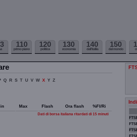
3
110
120
130
140
150
ma
primo piano
politica
economia
dall'itallia
dal mondo
c
are
FTS
P
Q
R
S
T
U
V
W
X
Y
Z
Ind
in
Max
Flash
Ora flash
%Fl/Ri
Dati di borsa italiana ritardati di 15 minuti
FTSE
FTSE
FTSE
FTS