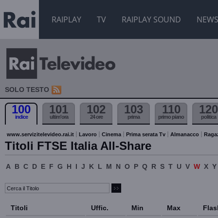
RAIPLAY
TV
RAIPLAY SOUND
NEW
SOLO TESTO
100
101
102
103
110
120
indice
ultim'ora
24 ore
prima
primo piano
politica
www.servizitelevideo.rai.it
Lavoro
Cinema
Prima serata Tv
Almanacco
Raga
Titoli FTSE Italia All-Share
A
B
C
D
E
F
G
H
I
J
K
L
M
N
O
P
Q
R
S
T
U
V
W
X
Y
Titoli
Uffic.
Min
Max
Flas