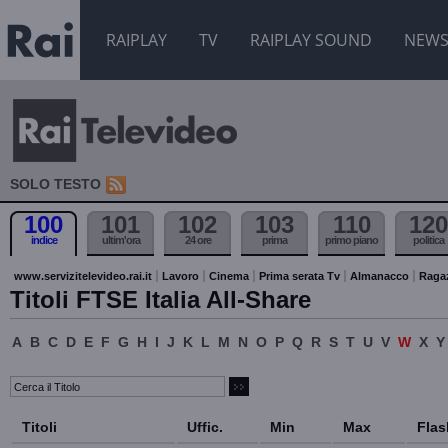
RAIPLAY
TV
RAIPLAY SOUND
NEW
SOLO TESTO
100
101
102
103
110
120
indice
ultim'ora
24 ore
prima
primo piano
politica
www.servizitelevideo.rai.it
Lavoro
Cinema
Prima serata Tv
Almanacco
Raga
Titoli FTSE Italia All-Share
A
B
C
D
E
F
G
H
I
J
K
L
M
N
O
P
Q
R
S
T
U
V
W
X
Y
Titoli
Uffic.
Min
Max
Flas