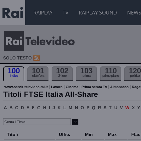
RAIPLAY
TV
RAIPLAY SOUND
NEW
SOLO TESTO
100
101
102
103
110
120
indice
ultim'ora
24 ore
prima
primo piano
politica
www.servizitelevideo.rai.it
Lavoro
Cinema
Prima serata Tv
Almanacco
Raga
Titoli FTSE Italia All-Share
A
B
C
D
E
F
G
H
I
J
K
L
M
N
O
P
Q
R
S
T
U
V
W
X
Y
Titoli
Uffic.
Min
Max
Flas