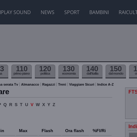
IPLAY SOUND
NEWS
SPORT
BAMBINI
RAICUL
3
110
120
130
140
150
ma
primo piano
politica
economia
dall'itallia
dal mondo
c
a serata Tv
Almanacco
Ragazzi
Treni
Viaggiare Sicuri
Indice A-Z
are
FTS
P
Q
R
S
T
U
V
W
X
Y
Z
Ind
in
Max
Flash
Ora flash
%Fl/Ri