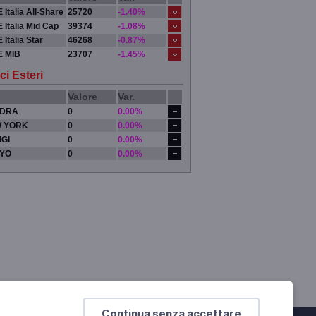
 Italia All-Share
25720
-1.40%
 Italia Mid Cap
39374
-1.08%
 Italia Star
46268
-0.87%
E MIB
23707
-1.45%
ci Esteri
Valore
Var.
DRA
0
0.00%
 YORK
0
0.00%
IGI
0
0.00%
YO
0
0.00%
Continua senza accettare