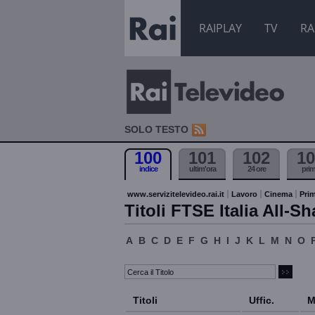
RAIPLAY
TV
RA
SOLO TESTO
100
101
102
10
indice
ultim'ora
24 ore
pri
www.servizitelevideo.rai.it
Lavoro
Cinema
Prim
Titoli FTSE Italia All-Sh
A
B
C
D
E
F
G
H
I
J
K
L
M
N
O
Titoli
Uffic.
M