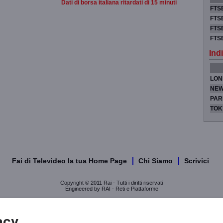
Dati di borsa italiana ritardati di 15 minuti
FTSE
FTSE
FTSE
FTS
Indi
LON
NEW
PAR
TOK
Fai di Televideo la tua Home Page
Chi Siamo
Scrivici
Copyright © 2011 Rai - Tutti i diritti riservati
Engineered by RAI - Reti e Piattaforme
acy