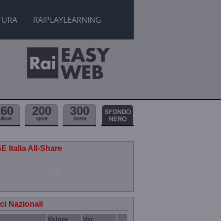
TURA
RAIPLAYLEARNING
160
200
300
ulture
sport
borsa
E Italia All-Share
ici Nazionali
Valore
Var.