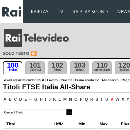
RAIPLAY
TV
RAIPLAY SOUND
NEW
SOLO TESTO
100
101
102
103
110
120
indice
ultim'ora
24 ore
prima
primo piano
politica
www.servizitelevideo.rai.it
Lavoro
Cinema
Prima serata Tv
Almanacco
Raga
Titoli FTSE Italia All-Share
A
B
C
D
E
F
G
H
I
J
K
L
M
N
O
P
Q
R
S
T
U
V
W
X
Y
Titoli
Uffic.
Min
Max
Flas