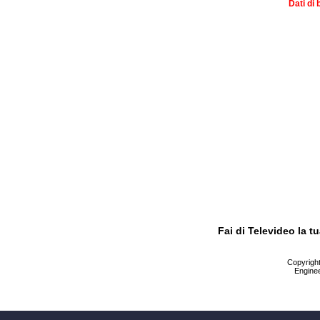
Dati di 
Fai di Televideo la 
Copyright 
Enginee